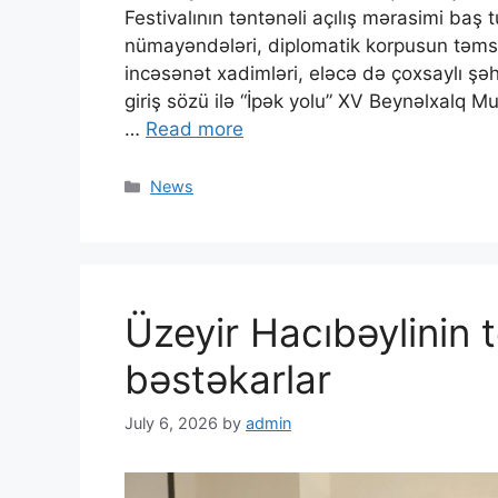
Festivalının təntənəli açılış mərasimi baş 
nümayəndələri, diplomatik korpusun təmsilç
incəsənət xadimləri, eləcə də çoxsaylı şəhə
giriş sözü ilə “İpək yolu” XV Beynəlxalq M
…
Read more
News
Üzeyir Hacıbəylinin t
bəstəkarlar
July 6, 2026
by
admin