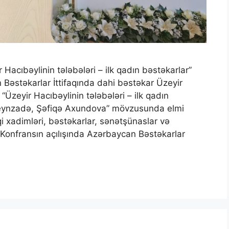
Hacıbəylinin tələbələri – ilk qadın bəstəkarlar”
Bəstəkarlar İttifaqında dahi bəstəkar Üzeyir
 “Üzeyir Hacıbəylinin tələbələri – ilk qadın
seynzadə, Şəfiqə Axundova” mövzusunda elmi
i xadimləri, bəstəkarlar, sənətşünaslar və
.Konfransın açılışında Azərbaycan Bəstəkarlar