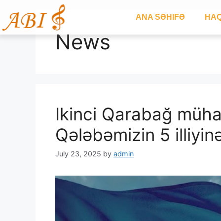
ANA SƏHIFƏ
HAQ
News
Ikinci Qarabağ müha
Qələbəmizin 5 illiyin
July 23, 2025
by
admin