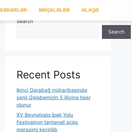
XƏBƏRLƏR
MƏQALƏLƏR
ƏLAQƏ
Search
Search
Recent Posts
Ikinci Qarabağ müharibəsində
şanlı Qələbəmizin 5 illiyinə həsr
olunur
XV Beynəlxalq İpək Yolu
Festivalının təntənəli açılış
mərasimi keçirilib