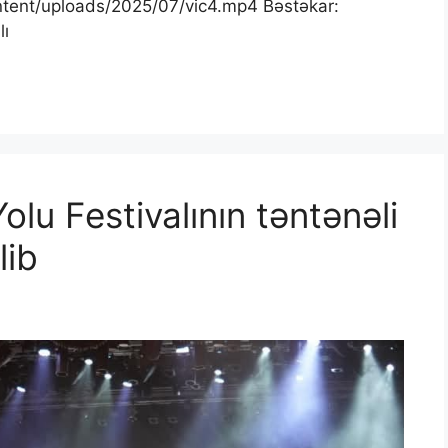
tent/uploads/2025/07/vic4.mp4 Bəstəkar:
lı
lu Festivalının təntənəli
lib