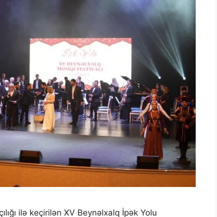
ılığı ilə keçirilən XV Beynəlxalq İpək Yolu