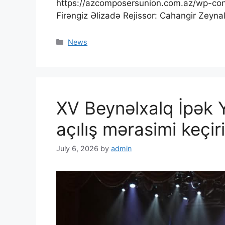
https://azcomposersunion.com.az/wp-con
Firəngiz Əlizadə Rejissor: Cahangir Zeynal
News
XV Beynəlxalq İpək Yo
açılış mərasimi keçiri
July 6, 2026
by
admin