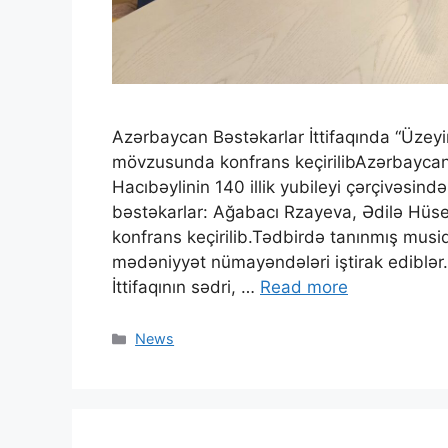
Azərbaycan Bəstəkarlar İttifaqında “Üzeyir 
mövzusunda konfrans keçirilibAzərbaycan 
Hacıbəylinin 140 illik yubileyi çərçivəsində
bəstəkarlar: Ağabacı Rzayeva, Ədilə Hü
konfrans keçirilib.Tədbirdə tanınmış musiq
mədəniyyət nümayəndələri iştirak ediblər
İttifaqının sədri, …
Read more
News