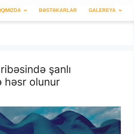
QIMIZDA
BƏSTƏKARLAR
GALEREYA
ribəsində şanlı
ə həsr olunur