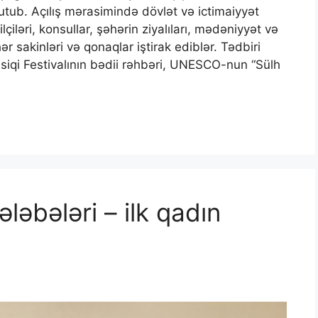
tutub. Açılış mərasimində dövlət və ictimaiyyət
iləri, konsullar, şəhərin ziyalıları, mədəniyyət və
r sakinləri və qonaqlar iştirak ediblər. Tədbiri
usiqi Festivalının bədii rəhbəri, UNESCO-nun “Sülh
ələbələri – ilk qadın