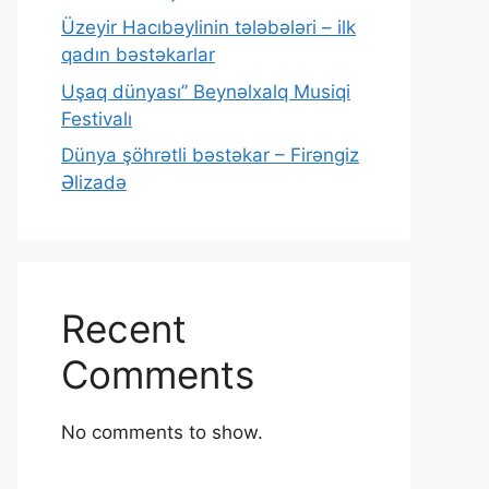
Üzeyir Hacıbəylinin tələbələri – ilk
qadın bəstəkarlar
Uşaq dünyası” Beynəlxalq Musiqi
Festivalı
Dünya şöhrətli bəstəkar – Firəngiz
Əlizadə
Recent
Comments
No comments to show.