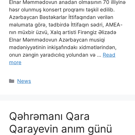
Elnar Məmmədovun anadan olmasının 70 illiyinə
həsr olunmuş konsert proqramı təşkil edilib.
Azərbaycan Bəstəkarlar İttifaqından verilən
məlumata görə, tədbirdə İttifaqın sədri, AMEA-
nın müxbir üzvü, Xalq artisti Firəngiz Əlizadə
Elnar Məmmədovun Azərbaycan musiqi
mədəniyyətinin inkişafındakı xidmətlərindən,
onun zəngin yaradıcılıq yolundan və …
Read
more
News
Qəhrəmanı Qara
Qarayevin anım günü