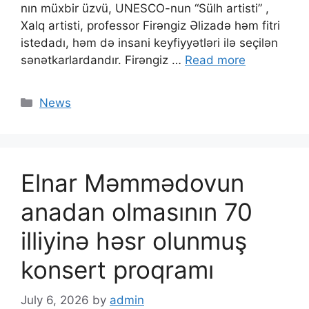
nın müxbir üzvü, UNESCO-nun “Sülh artisti” ,
Xalq artisti, professor Firəngiz Əlizadə həm fitri
istedadı, həm də insani keyfiyyətləri ilə seçilən
sənətkarlardandır. Firəngiz …
Read more
News
Elnar Məmmədovun
anadan olmasının 70
illiyinə həsr olunmuş
konsert proqramı
July 6, 2026
by
admin