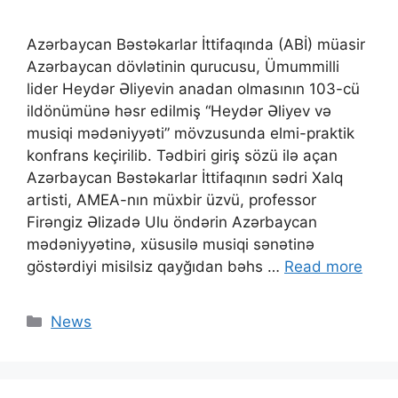
Azərbaycan Bəstəkarlar İttifaqında (ABİ) müasir
Azərbaycan dövlətinin qurucusu, Ümummilli
lider Heydər Əliyevin anadan olmasının 103-cü
ildönümünə həsr edilmiş “Heydər Əliyev və
musiqi mədəniyyəti” mövzusunda elmi-praktik
konfrans keçirilib. ​Tədbiri giriş sözü ilə açan
Azərbaycan Bəstəkarlar İttifaqının sədri Xalq
artisti, AMEA-nın müxbir üzvü, professor
Firəngiz Əlizadə Ulu öndərin Azərbaycan
mədəniyyətinə, xüsusilə musiqi sənətinə
göstərdiyi misilsiz qayğıdan bəhs …
Read more
News