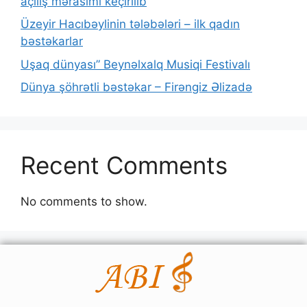
açılış mərasimi keçirilib
Üzeyir Hacıbəylinin tələbələri – ilk qadın
bəstəkarlar
Uşaq dünyası” Beynəlxalq Musiqi Festivalı
Dünya şöhrətli bəstəkar – Firəngiz Əlizadə
Recent Comments
No comments to show.