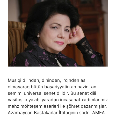
Musiqi dilindən, dinindən, irqindən asılı
olmayaraq bütün bəşəriyyətin ən həzin, ən
səmimi universal sənət dilidir. Bu sənət dili
vasitəsilə yazıb-yaradan incəsənət xadimlərimiz
məhz möhtəşəm əsərləri ilə şöhrət qazanmışlar.
Azərbaycan Bəstəkarlar İttifaqının sədri, AMEA-