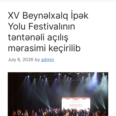
XV Beynəlxalq İpək
Yolu Festivalının
təntənəli açılış
mərasimi keçirilib
July 6, 2026
by
admin