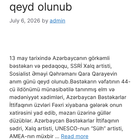
qeyd olunub
July 6, 2026
by
admin
13 may tarixində Azərbaycanın görkəmli
bəstəkarı və pedaqoqu, SSRİ Xalq artisti,
Sosialist Əməyi Qəhrəmanı Qara Qarayevin
anım günü qeyd olunub.Bəstəkarın vəfatının 44-
cü ildönümü münasibətilə tanınmış elm və
mədəniyyət xadimləri, Azərbaycan Bəstəkarlar
İttifaqının üzvləri Fəxri xiyabana gələrək onun
xatirəsini yad edib, məzarı üzərinə güllər
düzüblər. Azərbaycan Bəstəkarlar İttifaqının
sədri, Xalq artisti, UNESCO-nun “Sülh” artisti,
AMEA-nın müxbir …
Read more