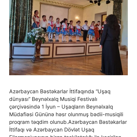
Azərbaycan Bəstəkarlar İttifaqında “Uşaq
dünyası” Beynəlxalq Musiqi Festivalı
çərçivəsində 1 İyun – Uşaqların Beynəlxalq
Müdafiəsi Gününə həsr olunmuş bədii-musiqili
proqram təqdim olunub.Azərbaycan Bəstəkarlar
İttifaqı və Azərbaycan Dövlət Uşaq