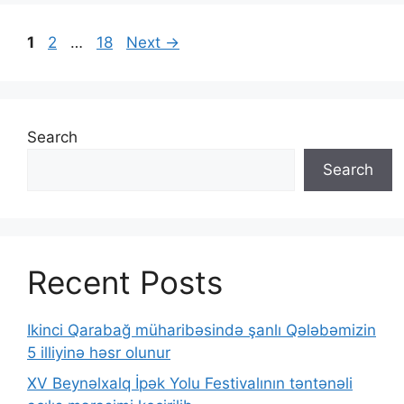
1
2
…
18
Next
→
Search
Search
Recent Posts
Ikinci Qarabağ müharibəsində şanlı Qələbəmizin
5 illiyinə həsr olunur
XV Beynəlxalq İpək Yolu Festivalının təntənəli