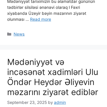
Mədəniyyət tariximizin bu əlamətdar gününün
tədbirlər silsiləsi ənənəvi olaraq I Fəxri
xiyabanda Üzeyir bəyin məzarının ziyarət
olunması …
Read more
News
Mədəniyyət və
incəsənət xadimləri Ulu
Öndər Heydər Əliyevin
məzarını ziyarət ediblər
September 23, 2025
by
admin