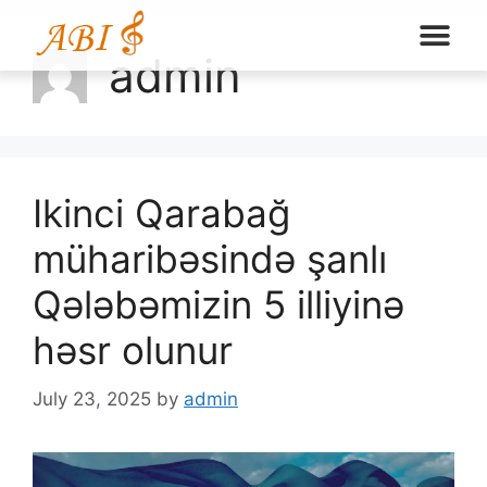
admin
Ikinci Qarabağ
müharibəsində şanlı
Qələbəmizin 5 illiyinə
həsr olunur
July 23, 2025
by
admin