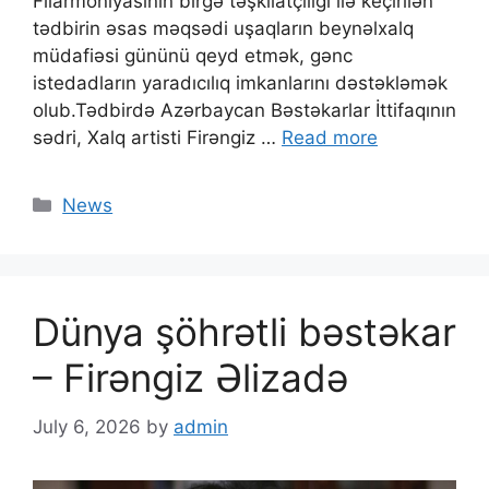
Filarmoniyasının birgə təşkilatçılığı ilə keçirilən
tədbirin əsas məqsədi uşaqların beynəlxalq
müdafiəsi gününü qeyd etmək, gənc
istedadların yaradıcılıq imkanlarını dəstəkləmək
olub.Tədbirdə Azərbaycan Bəstəkarlar İttifaqının
sədri, Xalq artisti Firəngiz …
Read more
News
Dünya şöhrətli bəstəkar
– Firəngiz Əlizadə
July 6, 2026
by
admin