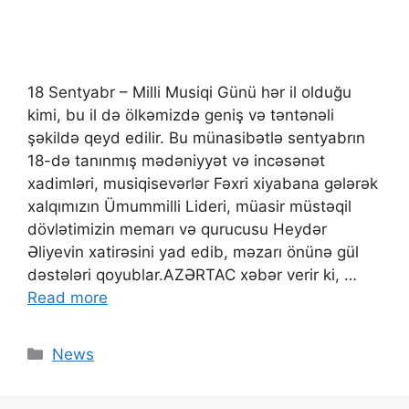
18 Sentyabr – Milli Musiqi Günü hər il olduğu
kimi, bu il də ölkəmizdə geniş və təntənəli
şəkildə qeyd edilir. Bu münasibətlə sentyabrın
18-də tanınmış mədəniyyət və incəsənət
xadimləri, musiqisevərlər Fəxri xiyabana gələrək
xalqımızın Ümummilli Lideri, müasir müstəqil
dövlətimizin memarı və qurucusu Heydər
Əliyevin xatirəsini yad edib, məzarı önünə gül
dəstələri qoyublar.AZƏRTAC xəbər verir ki, …
Read more
News