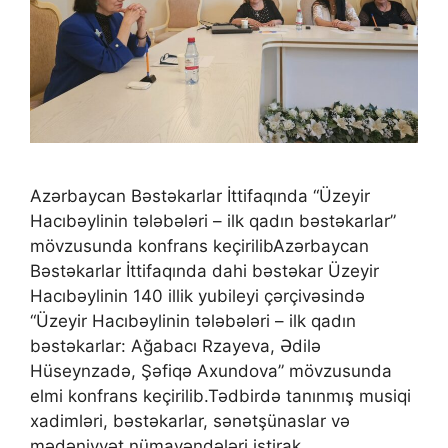
Azərbaycan Bəstəkarlar İttifaqında “Üzeyir
Hacıbəylinin tələbələri – ilk qadın bəstəkarlar”
mövzusunda konfrans keçirilibAzərbaycan
Bəstəkarlar İttifaqında dahi bəstəkar Üzeyir
Hacıbəylinin 140 illik yubileyi çərçivəsində
“Üzeyir Hacıbəylinin tələbələri – ilk qadın
bəstəkarlar: Ağabacı Rzayeva, Ədilə
Hüseynzadə, Şəfiqə Axundova” mövzusunda
elmi konfrans keçirilib.Tədbirdə tanınmış musiqi
xadimləri, bəstəkarlar, sənətşünaslar və
mədəniyyət nümayəndələri iştirak