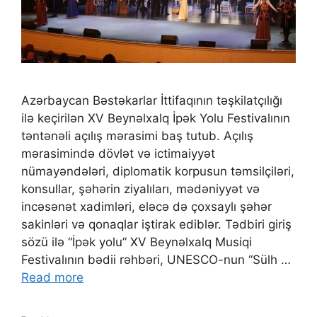
Azərbaycan Bəstəkarlar İttifaqının təşkilatçılığı
ilə keçirilən XV Beynəlxalq İpək Yolu Festivalının
təntənəli açılış mərasimi baş tutub. Açılış
mərasimində dövlət və ictimaiyyət
nümayəndələri, diplomatik korpusun təmsilçiləri,
konsullar, şəhərin ziyalıları, mədəniyyət və
incəsənət xadimləri, eləcə də çoxsaylı şəhər
sakinləri və qonaqlar iştirak ediblər. Tədbiri giriş
sözü ilə “İpək yolu” XV Beynəlxalq Musiqi
Festivalının bədii rəhbəri, UNESCO-nun “Sülh …
Read more