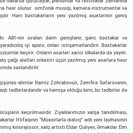
x hallarda qurultaylar, plenumlar və festivallar zamanına
rına həsr olunur: simfonik musiqi, kamera-instrumental və
qdir. Həm bəstəkarların yeni yazılmış əsərlərinin geniş
ıdır. ABİ-nin sıraları daim genişlənir, gənc bəstəkar və
adıcılıq işi aparır, onları istiqamətləndirir. Bəstəkarlar
umlar keçirir. Onların əsərləri xarici ölkələrdə də yayılır.
lq çalğı alətləri orkestri üçün yazılmış yeni əsərlərə həsr
ında səsləndirilir.
siqişünas-alimlər Ramiz Zöhrabovun, Zemfira Səfərovanın,
qlı tədbirlərdəndir və həmişə olduğu kimi, bu tədbirlər də
üşlərin keçirilməsidir. Ziyalılarımızın xalqa tanıdılması,
rlar İttifaqının “Müasirlərlə dialoq” adlı yeni layihəsinin
nınmış kinorejissor, xalq artisti Eldar Quliyev, Əməkdar Elm