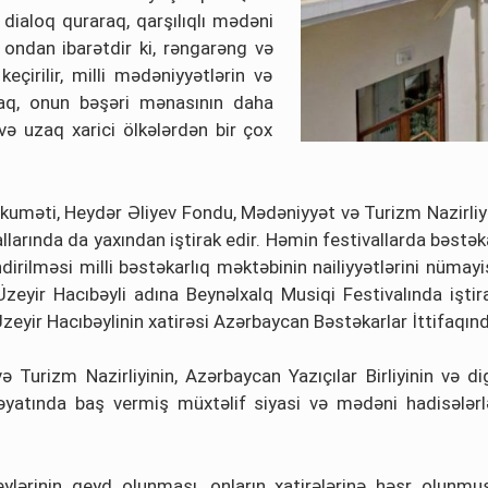
 dialoq quraraq, qarşılıqlı mədəni
i ondan ibarətdir ki, rəngarəng və
çirilir, milli mədəniyyətlərin və
raq, onun bəşəri mənasının daha
və uzaq xarici ölkələrdən bir çox
kuməti, Heydər Əliyev Fondu, Mədəniyyət və Turizm Nazirliyin
larında da yaxından iştirak edir. Həmin festivallarda bəstəka
dirilməsi milli bəstəkarlıq məktəbinin nailiyyətlərini nümayi
ə Üzeyir Hacıbəyli adına Beynəlxalq Musiqi Festivalında işt
eyir Hacıbəylinin xatirəsi Azərbaycan Bəstəkarlar İttifaqınd
 Turizm Nazirliyinin, Azərbaycan Yazıçılar Birliyinin və di
əyatında baş vermiş müxtəlif siyasi və mədəni hadisələrlə 
ylərinin qeyd olunması, onların xatirələrinə həsr olunmuş