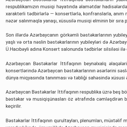
respublikamızın musiqi həyatında əlamətdar hadisələrdən
xarakterli tədbirlərlə — konsertlərlə, konfranslarla, anı
nəzər salınmaqla yanaşı, xüsusilə musiqi elminin bir sıra 
Son illərdə Azərbaycanın görkəmli bəstəkarlarının yubiley
yaşlı və orta nəslin bəstəkarlarının yubileyləri də Azərba
Ü.Hacıbəyli adına Konsert salonunda tədbirlər silsiləsi ilə
Azərbaycan Bəstəkarlar İttifaqının beynəlxalq əlaqələri 
konsertlərində Azərbaycan bəstəkarlarının əsərlərini səsl
dünya miqyasında tanınması və təbliği sahəsində xüsusi ə
Azərbaycan Bəstəkarlar İttifaqının respublika üzrə beş bö
bəstəkar və musiqişünasları öz ətrafında cəmləşdirən bu
keçirilir.
Bəstəkarlar İttifaqının qurultayları, plenumları, müxtəlif