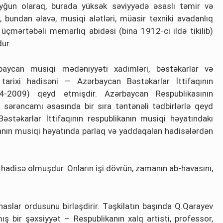
yğun olaraq, burada yüksək səviyyədə əsaslı təmir və
, bundan əlavə, musiqi alətləri, müasir texniki avadanlıq
 üçmərtəbəli memarlıq abidəsi (bina 1912-ci ildə tikilib)
ur.
baycan musiqi mədəniyyəti хаdimləri, bəstəkаrlаr və
tarixi hаdisəni — Azərbaycan Bəstəkarlar İttifaqının
34-2009) qeyd etmişdir. Azərbaycan Respublikasının
 sərəncamı əsasında bir sıra təntənəli tədbirlərlə qeyd
əstəkarlar İttifaqının respublikanın musiqi həyatındakı
ikanın musiqi həyatında parlaq və yaddaqalan hadisələrdən
r hadisə olmuşdur. Onların işi dövrün, zamanın ab-havasını,
aslar ordusunu birləşdirir. Təşkilatın başında Q.Qarayev
bir şəxsiyyət – Respublikanın xalq artisti, professor,