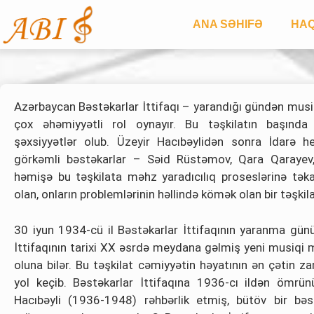
ANA SƏHIFƏ
HAQ
Azərbaycan Bəstəkarlar İttifaqı – yarandığı gündən musi
çox əhəmiyyətli rol oynayır. Bu təşkilatın başında
şəxsiyyətlər olub. Üzeyir Hacıbəylidən sonra İdarə hey
görkəmli bəstəkarlar – Səid Rüstəmov, Qara Qarayev,
həmişə bu təşkilata məhz yaradıcılıq proseslərinə tək
olan, onların problemlərinin həllində kömək olan bir təşkila
30 iyun 1934-cü il Bəstəkarlar İttifaqının yaranma gün
İttifaqının tarixi XX əsrdə meydana gəlmiş yeni musiqi 
oluna bilər. Bu təşkilat cəmiyyətin həyatının ən çətin za
yol keçib. Bəstəkarlar İttifaqına 1936-cı ildən ömrü
Hacıbəyli (1936-1948) rəhbərlik etmiş, bütöv bir bəs