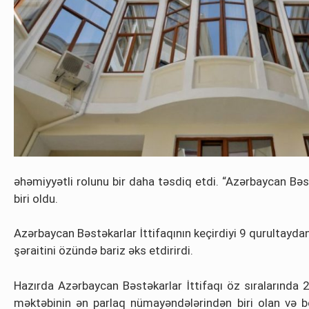
əhəmiyyətli rolunu bir daha təsdiq etdi. “Azərbaycan Bəs
biri oldu.
Azərbaycan Bəstəkarlar İttifaqının keçirdiyi 9 qurultaydan
şəraitini özündə bariz əks etdirirdi.
Hazırda Azərbaycan Bəstəkarlar İttifaqı öz sıralarında 
məktəbinin ən parlaq nümayəndələrindən biri olan və b