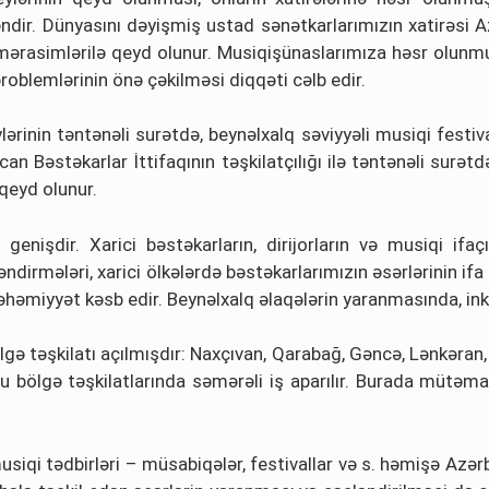
dir. Dünyasını dəyişmiş ustad sənətkarlarımızın xatirəsi Az
m mərasimlərilə qeyd olunur. Musiqişünaslarımıza həsr olunmu
problemlərinin önə çəkilməsi diqqəti cəlb edir.
lərinin təntənəli surətdə, beynəlxalq səviyyəli musiqi festiv
ycan Bəstəkarlar İttifaqının təşkilatçılığı ilə təntənəli sur
 qeyd olunur.
genişdir. Xarici bəstəkarların, dirijorların və musiqi ifa
əndirmələri, xarici ölkələrdə bəstəkarlarımızın əsərlərinin
həmiyyət kəsb edir. Beynəlxalq əlaqələrin yaranmasında, inki
lgə təşkilatı açılmışdır: Naxçıvan, Qarabağ, Gəncə, Lənkəran,
 bölgə təşkilatlarında səmərəli iş aparılır. Burada mütəmad
 musiqi tədbirləri – müsabiqələr, festivallar və s. həmişə Azə