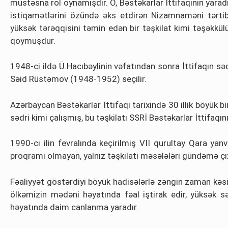
müstəsna rol oynamışdır. O, Bəstəkarlar İttifaqının yarad
istiqamətlərini özündə əks etdirən Nizamnaməni tərtib
yüksək tərəqqisini təmin edən bir təşkilat kimi təşəkkü
qoymuşdur.
1948-ci ildə Ü.Hacıbəylinin vəfatından sonra İttifaqın səd
Səid Rüstəmov (1948-1952) seçilir.
Azərbaycan Bəstəkarlar İttifaqı tarixində 30 illik böyük
sədri kimi çalışmış, bu təşkilatı SSRİ Bəstəkarlar İttifaqı
1990-cı ilin fevralında keçirilmiş VII qurultay Qara yan
proqramı olmayan, yalnız təşkilati məsələləri gündəmə çı
Fəaliyyət göstərdiyi böyük hadisələrlə zəngin zaman kəsiy
ölkəmizin mədəni həyatında fəal iştirak edir, yüksək sə
həyatında daim canlanma yaradır.