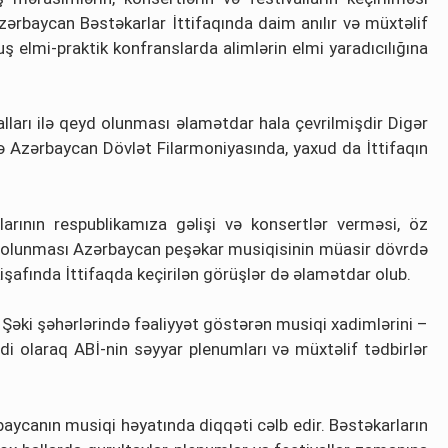
ərbaycan Bəstəkarlar İttifaqında daim anılır və müxtəlif
ş elmi-praktik konfranslarda alimlərin elmi yaradıcılığına
alları ilə qeyd olunması əlamətdar hala çevrilmişdir Digər
ətdə Azərbaycan Dövlət Filarmoniyasında, yaxud da İttifaqın
çılarının respublikamıza gəlişi və konsertlər verməsi, öz
 ifa olunması Azərbaycan peşəkar musiqisinin müasir dövrdə
şafında İttifaqda keçirilən görüşlər də əlamətdar olub.
 Şəki şəhərlərində fəaliyyət göstərən musiqi xadimlərini –
i olaraq ABİ-nin səyyar plenumları və müxtəlif tədbirlər
rbaycanın musiqi həyatında diqqəti cəlb edir. Bəstəkarların