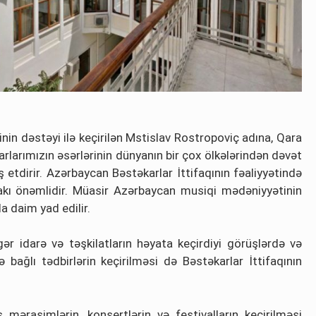
in dəstəyi ilə keçirilən Mstislav Rostropoviç adına, Qara
rlarımızın əsərlərinin dünyanın bir çox ölkələrindən dəvət
ş etdirir. Azərbaycan Bəstəkarlar İttifaqının fəaliyyətində
irakı önəmlidir. Müasir Azərbaycan musiqi mədəniyyətinin
a daim yad edilir.
gər idarə və təşkilatların həyata keçirdiyi görüşlərdə və
bağlı tədbirlərin keçirilməsi də Bəstəkarlar İttifaqının
 mərasimlərin, konsertlərin və festivalların keçirilməsi