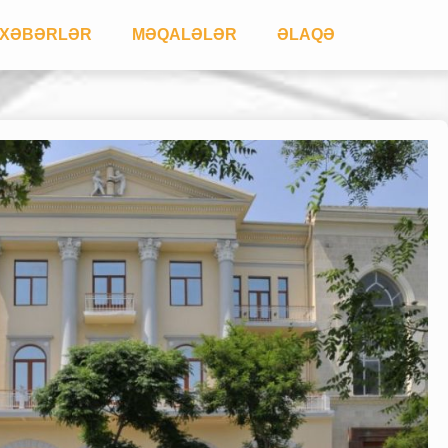
XƏBƏRLƏR
MƏQALƏLƏR
ƏLAQƏ