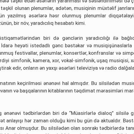
lə təşkil edən əsərlərin yaranması və səsləndirilməsi də ço
 təşkil olunan plenumlar, adətən, musiqinin müxtəlif janrla
çün yazılmış əsərlərə həsr olunmuş plenumlar diqqətəlayi
ün, bir növ, yaradıcılıq hesabatı kimi.
istiqamətlərindən biri də gənclərin yaradıcılığı ilə bağl
 İdarə heyəti istedadlı gənc bəstəkar və musiqişünaslarla yar
muş festivallar, plenumlar, konsertlər, konfranslar və simpozi
iyi simfonik, kamera, xor, vokal-simfonik, uşaq musiqisi, xa
ak edir, onların ən yaxşı əsərləri televiziya və radio dalğalar
imatının keçirilməsi ənənəvi hal almışdır. Bu silsilədən mu
anın və başqalarının kitablarının təqdimat mərasimləri mara
nənəvi tədbirlərdən biri də “Müasirlərlə dialoq” silsilə gör
 anlayışı hər zaman olduğu kimi bu gün də aktualdır. Bəstəka
çısı Anar olmuşdur. Bu silsilədən olan sonrakı tədbirlərdə ta