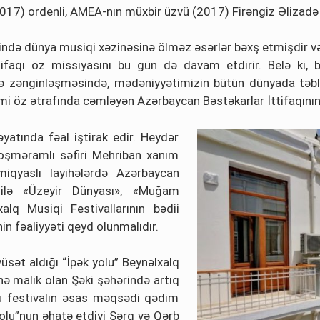
2017) ordenli, AMEA-nın müxbir üzvü (2017) Firəngiz Əlizadə 
ndə dünya musiqi xəzinəsinə ölməz əsərlər bəxş etmişdir və
tifaqı öz missiyasını bu gün də davam etdirir. Belə ki, 
ə zənginləşməsində, mədəniyyətimizin bütün dünyada təbliği
kimi öz ətrafında cəmləyən Azərbaycan Bəstəkarlar İttifaqını
yatında fəal iştirak edir. Heydər
şməramlı səfiri Mehriban xanım
 miqyaslı layihələrdə Azərbaycan
usilə «Üzeyir Dünyası», «Muğam
alq Musiqi Festivallarının bədii
nin fəaliyyəti qeyd olunmalıdır.
üsət aldığı “İpək yolu” Beynəlxalq
nə malik olan Şəki şəhərində artıq
Bu festivalın əsas məqsədi qədim
olu”nun əhatə etdiyi Şərq və Qərb