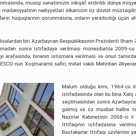
lənməsində, musiqi sənətimizin inkişaf etdirilib dünya miqy
 mədəniyyətinin nailiyyətləri ölkəmizin öz dövlət müstəqilli
lərin hüquqlarının qorunmasına, onların yaradıcılığı üçün ə
disələrdən biri Azərbaycan Respublikasının Prezidenti İlham 
urmadan sonra istifadəyə verilməsi münasibətilə 2009-cu i
liyi ərəfəsində, binanın istismara verilməsi və onun təmi
ESCO-nun Xoşməramlı səfiri, millət vəkili Mehriban Əliyevan
Məlum olduğu kimi, 1964-cü ild
istifadəsində olan bu bina Xalq 
seçilməsindən sonra Azərbaycan
gəlmiş və öz müsbət həllini tap
Nazirlər Kabinetinin 2008-ci i
İttifaqının istifadəsinə veril
Bəstəkarlar İttifaqı üzvlərinin y