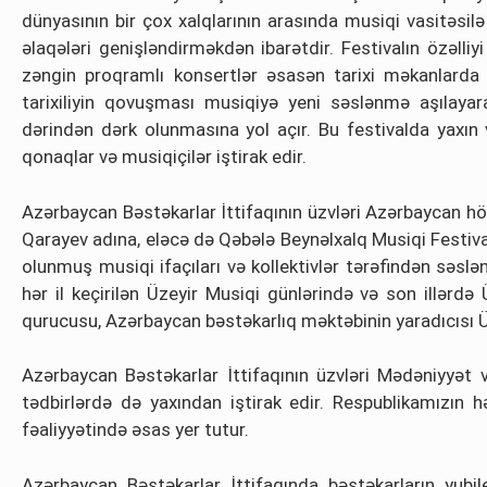
dünyasının bir çox xalqlarının arasında musiqi vasitəsilə
əlaqələri genişləndirməkdən ibarətdir. Festivalın özəlliy
zəngin proqramlı konsertlər əsasən tarixi məkanlarda ke
tarixiliyin qovuşması musiqiyə yeni səslənmə aşılaya
dərindən dərk olunmasına yol açır. Bu festivalda yaxın 
qonaqlar və musiqiçilər iştirak edir.
Azərbaycan Bəstəkarlar İttifaqının üzvləri Azərbaycan hö
Qarayev adına, eləcə də Qəbələ Beynəlxalq Musiqi Festival
olunmuş musiqi ifaçıları və kollektivlər tərəfindən səslən
hər il keçirilən Üzeyir Musiqi günlərində və son illərd
qurucusu, Azərbaycan bəstəkarlıq məktəbinin yaradıcısı Üz
Azərbaycan Bəstəkarlar İttifaqının üzvləri Mədəniyyət və
tədbirlərdə də yaxından iştirak edir. Respublikamızın h
fəaliyyətində əsas yer tutur.
Azərbaycan Bəstəkarlar İttifaqında bəstəkarların yubile