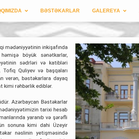
QIMIZDA
BƏSTƏKARLAR
GALEREYA
qi mədəniyyətinin inkişafında
 həmişə böyük sənətkarlar,
ətinin sədrləri və katibləri
 Tofiq Quliyev və başqaları
an verən, bəstəkarlara dayaq
t kimi rəhbərlik ediblər.
üdür. Azərbaycan Bəstəkarlar
mədəniyyətimizin tarixi hesab
manlarında yaranıb və şərəfli
nün sonuna kimi dahi Üzeyir
təkar nəslinin yetişməsində