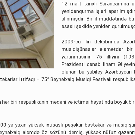
12 mart tarixli Sərəncamına u
yenidənqurma işləri aparılmışdır
alınmışdır. Bir il müddətində bu
əsaslı şəkildə yenidən qurulmuşd
2009-cu ilin dekabrında Azər
musiqişünаslаr əlamətdar bir 
yaranmasının 75 illiyini (19
Prezidenti cənab İlham Əliyevin
olunan bu yubiley Azərbaycan B
təkarlar İttifaqı – 75” Beynəlxalq Musiqi Festivalı respubl
 hər biri respublikanın mədəni və ictimai həyatında böyük bi
200-yə yaxın yüksək ixtisaslı peşəkar bəstəkar və musiqişün
eynəlxalq aləmdə öz sözünü demiş, yüksək nüfuz qazanmış 