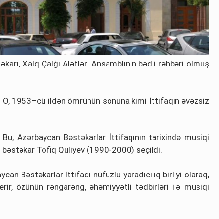
təkarı, Xalq Çalğı Alətləri Ansamblının bədii rəhbəri olmuş
r. O, 1953–cü ildən ömrünün sonuna kimi İttifaqın əvəzsiz
. Bu, Azərbaycan Bəstəkarlar İttifaqının tarixində musiqi
 bəstəkar Tofiq Quliyev (1990-2000) seçildi.
n Bəstəkarlar İttifaqı nüfuzlu yaradıcılıq birliyi olaraq,
rir, özünün rəngarəng, əhəmiyyətli tədbirləri ilə musiqi