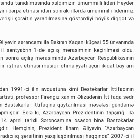
asında tanıdılmasında xalqımızın ümummilli lideri Heydər
yini bərpa etməsindən sonrakı illərdə ümummilli liderimiz
lverişli şəraitin yaradılmasına göstərdiyi böyük diqqət və
Əliyevin sərəncamı ilə Bakının Xaqani küçəsi 55 ünvanında
l sentyabrın 1-də açılış mərasiminin keçirilməsi oldu.
rdən sonra açılış mərasimində Azərbaycan Respublikasının
ın iştirak etməsi musiqi ictimaiyyəti üçün ikiqat bayram
ən 1991-ci ilin avqustuna kimi Bəstəkarlar İttifaqının
artisti, professor Firəngiz xanım Əlizadənin İttifaqa sədr
 Bəstəkarlar İttifaqına qaytarılması məsələsi gündəmə
mışdır. Belə ki, Azərbaycan Prezidentinin tapşırığı ilə
l 14 aprel tarixli Sərəncamına əsasən bina Bəstəkarlar
mişdir. Həmçinin, Prezident İlham Əliyevin “Azərbaycan
aradıcılıq şəraitinin yaxşılaşdırılması haqqında” 2007-ci il