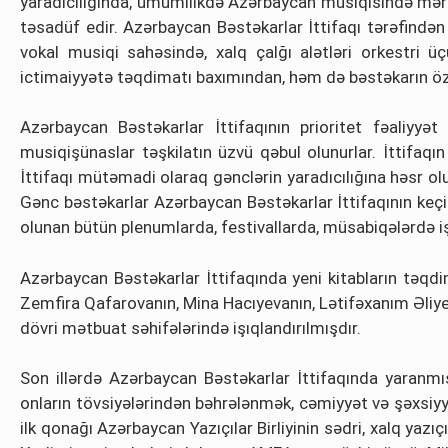
yaradıcılığında, ümumilikdə Azərbaycan musiqisində mərhə
təsadüf edir. Azərbaycan Bəstəkarlar İttifaqı tərəfindən
vokal musiqi sahəsində, xalq çalğı alətləri orkestri ü
ictimaiyyətə təqdimatı baxımından, həm də bəstəkarın özün
Azərbaycan Bəstəkarlar İttifaqının prioritet fəaliyyət 
musiqişünaslar təşkilatın üzvü qəbul olunurlar. İttifaqın
İttifaqı mütəmadi olaraq gənclərin yaradıcılığına həsr olun
Gənc bəstəkarlar Azərbaycan Bəstəkarlar İttifaqının keçird
olunan bütün plenumlarda, festivallarda, müsabiqələrdə iştir
Azərbaycan Bəstəkarlar İttifaqında yeni kitabların təqd
Zemfira Qafarovanın, Mina Hacıyevanın, Lətifəxanım Əliyev
dövri mətbuat səhifələrində işıqlandırılmışdır.
Son illərdə Azərbaycan Bəstəkarlar İttifaqında yaranmış ə
onların tövsiyələrindən bəhrələnmək, cəmiyyət və şəxsiyyət
ilk qonağı Azərbaycan Yazıçılar Birliyinin sədri, xalq yazı