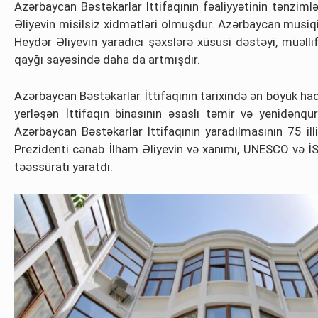
Azərbaycan Bəstəkarlar İttifaqının fəaliyyətinin tənzim
Əliyevin misilsiz xidmətləri olmuşdur. Azərbaycan musiqi
Heydər Əliyevin yaradıcı şəxslərə xüsusi dəstəyi, müəllif
qayğı sayəsində daha da artmışdır.
Azərbaycan Bəstəkarlar İttifaqının tarixində ən böyük ha
yerləşən İttifaqın binasının əsaslı təmir və yenidənq
Azərbaycan Bəstəkarlar İttifaqının yaradılmasının 75 il
Prezidenti cənab İlham Əliyevin və xanımı, UNESCO və İS
təəssüratı yaratdı.