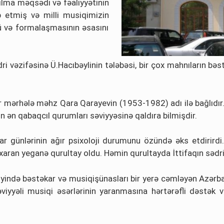
ılma məqsədi və fəaliyyətinin
 etmiş və milli musiqimizin
lü və formalaşmasının əsasını
ri vəzifəsinə Ü.Hacıbəylinin tələbəsi, bir çox mahnıların bəs
 bir mərhələ məhz Qara Qarayevin (1953-1982) adı ilə bağlıdı
nın ən qabaqcıl qurumları səviyyəsinə qaldıra bilmişdir.
var günlərinin ağır psixoloji durumunu özündə əks etdirirdi
xaran yeganə qurultay oldu. Həmin qurultayda İttifaqın sədri
ində bəstəkar və musiqişünasları bir yerə cəmləyən Azərbayca
viyyəli musiqi əsərlərinin yaranmasına hərtərəfli dəstək ve