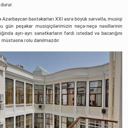
durur.
 Azərbaycan bəstəkarları XXI əsrə böyük sərvətlə, musiqi
bu gün peşəkar musiqiçılərimizin neçə-neçə nəsillərinin
ndə ayrı-ayrı sənətkarların fərdi istedad və bacarığını
n müstəsna rolu danılmаzdır.