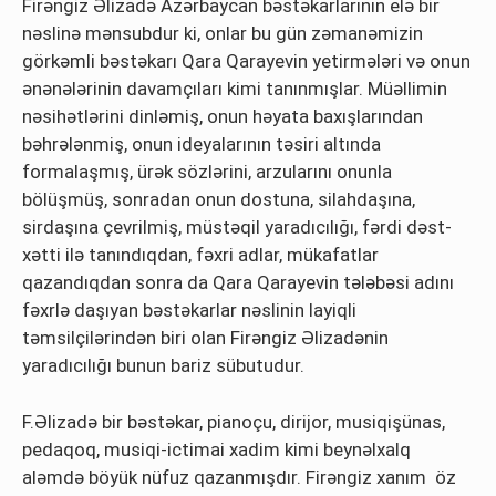
Firəngiz Əlizadə Azərbaycan bəstəkarlarının elə bir
nəslinə mənsubdur ki, onlar bu gün zəmanəmizin
görkəmli bəstəkarı Qara Qarayevin yetirmələri və onun
ənənələrinin davamçıları kimi tanınmışlar. Müəllimin
nəsihətlərini dinləmiş, onun həyata baxışlarından
bəhrələnmiş, onun ideyalarının təsiri altında
formalaşmış, ürək sözlərini, arzularını onunla
bölüşmüş, sonradan onun dostuna, silahdaşına,
sirdaşına çevrilmiş, müstəqil yaradıcılığı, fərdi dəst-
xətti ilə tanındıqdan, fəxri adlar, mükafatlar
qazandıqdan sonra da Qara Qarayevin tələbəsi adını
fəxrlə daşıyan bəstəkarlar nəslinin layiqli
təmsilçilərindən biri olan Firəngiz Əlizadənin
yaradıcılığı bunun bariz sübutudur.
F.Əlizadə bir bəstəkar, pianoçu, dirijor, musiqişünas,
pedaqoq, musiqi-ictimai xadim kimi beynəlxalq
aləmdə böyük nüfuz qazanmışdır. Firəngiz xanım öz