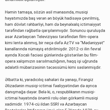
Həmin tamaşa, sözün əsil mənasında, musiqi
həyatımızda baş verən ən böyük hadisəyə çevrilmiş,
həm dövlət rəhbərliyi, həm də beynəlxalq ictimaiyyət
tərəfindən rəğbətlə qarşılanmışdır. Sonuncu quruluşda
əsər Azərbaycan Televiziyası tərəfindən film-opera
kimi lentə alınmış, bir neçə dəfə AzTV və “Mədəniyyət”
kanallarında nümayiş etdirilmişdir. 2012-ci ilin fevral
ayında Xocalı faciəsi günlərində göstərilən bu film-
opera xalqımızın sarsılmazlığının, haqq işi uğrunda
ədalətli mübarizəsinin təcəssümü kimi səslənmişdir.
Əlbəttə ki, yaradıcılıq sahələri ilə yanaşı, Firəngiz
Əlizadənin musiqi-ictimai fəaliyyətindən də ayrıca
danışmağa dəyər. Belə ki, o, respublikanın musiqi-
ictimai həyatında önəmli rolu olan görkəmli musiqi
xadimidir. 1974-cü ildən SSRİ və Azərbaycan