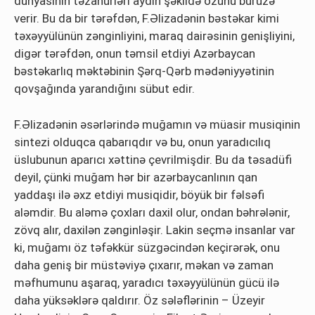
dünyasının təzahürləri aydın şəkildə özünü büruzə
verir. Bu da bir tərəfdən, F.Əlizadənin bəstəkar kimi
təxəyyülünün zənginliyini, maraq dairəsinin genişliyini,
digər tərəfdən, onun təmsil etdiyi Azərbaycan
bəstəkarlıq məktəbinin Şərq-Qərb mədəniyyətinin
qovşağında yarandığını sübut edir.
F.Əlizadənin əsərlərində muğamın və müasir musiqinin
sintezi olduqca qabarıqdır və bu, onun yaradıcılıq
üslubunun aparıcı xəttinə çevrilmişdir. Bu da təsadüfi
deyil, çünki muğam hər bir azərbaycanlının qan
yaddaşı ilə əxz etdiyi musiqidir, böyük bir fəlsəfi
aləmdir. Bu aləmə çoxları daxil olur, ondan bəhrələnir,
zövq alır, daxilən zənginləşir. Lakin seçmə insanlar var
ki, muğamı öz təfəkkür süzgəcindən keçirərək, onu
daha geniş bir müstəviyə çıxarır, məkan və zaman
məfhumunu aşaraq, yaradıcı təxəyyülünün gücü ilə
daha yüksəklərə qaldırır. Öz sələflərinin – Üzeyir