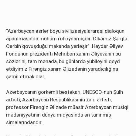
“Azərbaycan əsrlər boyu sivilizasiyalararası dialoqun
aparılmasında mühüm rol oynamışdır. Ölkəmiz Şərqlə
Qərbin qovuşduğu məkanda yerləşir”. Heydər Əliyev
Fondunun prezidenti Mehriban xanım Əliyevanın bu
sözlərini, tam mənada, bu günlərdə yubileyini qeyd
etdiyimiz Firəngiz xanım Əlizadənin yaradıcılığına
şamil etmək olar.
Azərbaycanın görkəmli bəstəkarı, UNESCO-nun Sülh
artisti, Azərbaycan Respublikasının xalq artisti,
professor Firəngiz Əlizadə müasir Azərbaycan musiqi
mədəniyyətinin dünya miqyasında ən tanınmış
simalarındandır.