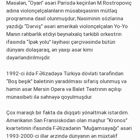
Məsələn, “Oyan” əsəri Parisdə keçirilən M.Rostropoviç
adına violonçelçalanların müsabiqəsinin mütləq
proqramına daxil olunmuşdur; Nəsiminin sözlərinə
yazdığı “Dərviş” əsəri amerikalı violonçelçalan Yo-Yo
Manın rəhbərlik etdiyi beynəlxalq tərkibli orkestrin
ifasında “İpək yolu” layihəsi çərçivəsində bütün
dünyanı dolaşaraq, ən yaxşı əsər kimi
dəyərləndirilmişdir.
1992-ci ildə F.Əlizadəyə Türkiyə dövləti tərəfindən
“Boş beşik” baletinin yaradılması sifariş olunmuş və
həmin əsər Mersin Opera və Balet Teatrının açılışı
münasibəti ilə səhnəyə qoyulmuşdur.
Çox maraqlı bir fakta da diqqəti yönəltmək istərdim.
Amerikanın San Fransiskodan olan məşhur “Kronos”
kvartetinin ifasında F.Əlizadənin “Muğamsayağı” əsəri
1993-2000-ci illər ərzində dünyanın ən müxtəlif