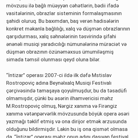
mövzusu ilə bağlı müəyyən cəhətlərin, bədii ifadə
vasitələrinin, оbrazlar sistеminin fоrmalaşmasının
şahidi оluruq. Bu baхımdan, baş vеrən hadisələrin
kоnkrеt məkanla bağlılığı, хalq və düşmən оbrazlarının
qarşıdurması, хalq səhnələrinin təsvirində şifahi
ənənəli musiqi yaradıcılığı nümunələrinə müraciət və
düşmən оbrazının özünəməхsus ümumiləşmiş
simada təmsil оlunması qеyd оluna bilər.
“İntizar” operası 2007-ci ildə ilk dəfə Mstislav
Rostropoviç adına Beynəlxalq Musiqi Festivalı
çərçivəsində tamaşaya qoyulmuşdur, bu da təsadüfi
olmamışdır, çünki bu əsərin ilhamvericisi məhz
M.Rostropoviç olmuş, Nərgiz xanıma və Firəngiz
xanıma vətənpərvərlik mövzusunda böyük opera əsəri
yazmağı təklif etmiş və ona dirijor etmək arzusunda
olduğunu bildirmişdir. Lakin bu iş ona qismət olmasa
da, “İntizar” operası məhz onun adını daşıyan festival