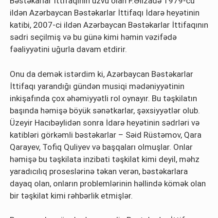
Bəstəkarlar İttifaqının üzvü olan F.Əlizadə 1979-cu
ildən Azərbaycan Bəstəkarlar İttifaqı İdarə heyətinin
katibi, 2007-ci ildən Azərbaycan Bəstəkarlar İttifaqının
sədri seçilmiş və bu günə kimi həmin vəzifədə
fəaliyyətini uğurla davam etdirir.
Onu da demək istərdim ki, Azərbaycan Bəstəkarlar
İttifaqı yarandığı gündən musiqi mədəniyyətinin
inkişafında çox əhəmiyyətli rol oynayır. Bu təşkilatın
başında həmişə böyük sənətkarlar, şəxsiyyətlər olub.
Üzeyir Hacıbəylidən sonra İdarə heyətinin sədrləri və
katibləri görkəmli bəstəkarlar – Səid Rüstəmov, Qara
Qarayev, Tofiq Quliyev və başqaları olmuşlar. Onlar
həmişə bu təşkilata inzibati təşkilat kimi deyil, məhz
yaradıcılıq proseslərinə təkan verən, bəstəkarlara
dayaq olan, onların problemlərinin həllində kömək olan
bir təşkilat kimi rəhbərlik etmişlər.