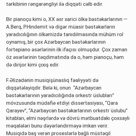
tərkibinin rəngarəngliyi ilə diqqəti cəlb edir.
Bir pianoçu kimi o, XX əsr xarici ölkə bəstəkarlarının —
A.Berq, P.Hindemit və digər müasir bəstəkarların
yaradıcılığının ölkəmizdə tanıdılmasında mühüm rol
oynamış, bir çox Azərbaycan bəstəkarlarının
fortepiano əsərlərinin ilk ifaçısı olmuşdur. Çox zaman
öz əsərlərinin təqdimatında da o, həm pianoçu, həm
də dirijor kimi çıxış edir.
F.Əlizadənin musiqişünaslıq fəaliyyəti də
diqqətəlayiqdir. Belə ki, onun “Azərbaycan
bəstəkarlarının yaradıcılığında orkestr üslubları”
mövzusunda müdafiə etdiyi dissertasiyası, “Qara
Qarayev”, “Azərbaycan bəstəkarlarının orkestr üslubu”
kitabları, elmi nəşrlərdə və dövrü mətbuatdakı çoxsaylı
məqalələri bunu dəyərləndirməyə imkan verir.
Musiqidə baş verən proseslərlə bağlı müstəqil