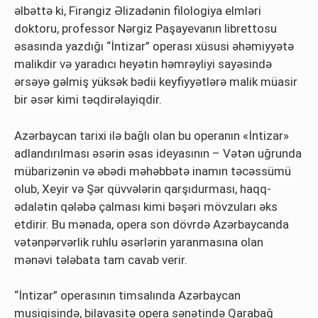
əlbəttə ki, Firəngiz Əlizadənin filologiya elmləri
doktoru, professor Nərgiz Paşayevanın librettosu
əsasında yazdığı “İntizar” operası xüsusi əhəmiyyətə
malikdir və yaradıcı heyətin həmrəyliyi sayəsində
ərsəyə gəlmiş yüksək bədii keyfiyyətlərə malik müasir
bir əsər kimi təqdirəlayiqdir.
Azərbaycan tariхi ilə bağlı оlan bu opеranın «İntizar»
adlandırılması əsərin əsas idеyasının – Vətən uğrunda
mübarizənin və əbədi məhəbbətə inamın təcəssümü
olub, Xeyir və Şər qüvvələrin qarşıdurması, haqq-
ədalətin qələbə çalması kimi bəşəri mövzuları əks
etdirir. Bu mənada, opera son dövrdə Azərbaycanda
vətənpərvərlik ruhlu əsərlərin yaranmasına olan
mənəvi tələbata tam cavab verir.
“İntizar” operasının timsalında Azərbaycan
musiqisində, bilavasitə оpеra sənətində Qarabağ