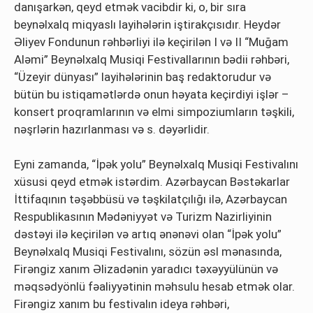
danışarkən, qeyd etmək vacibdir ki, o, bir sıra
beynəlxalq miqyaslı layihələrin iştirakçısıdır. Heydər
Əliyev Fondunun rəhbərliyi ilə keçirilən I və II “Muğam
Aləmi” Beynəlxalq Musiqi Festivallarının bədii rəhbəri,
“Üzeyir dünyası” layihələrinin baş redaktorudur və
bütün bu istiqamətlərdə onun həyata keçirdiyi işlər –
konsert proqramlarının və elmi simpoziumların təşkili,
nəşrlərin hazırlanması və s. dəyərlidir.
Eyni zamanda, “İpək yolu” Beynəlxalq Musiqi Festivalını
xüsusi qeyd etmək istərdim. Azərbaycan Bəstəkarlar
İttifaqının təşəbbüsü və təşkilatçılığı ilə, Azərbaycan
Respublikasının Mədəniyyət və Turizm Nazirliyinin
dəstəyi ilə keçirilən və artıq ənənəvi olan “İpək yolu”
Beynəlxalq Musiqi Festivalını, sözün əsl mənasında,
Firəngiz xanım Əlizadənin yaradıcı təxəyyülünün və
məqsədyönlü fəaliyyətinin məhsulu hesab etmək olar.
Firəngiz xanım bu festivalın ideya rəhbəri,