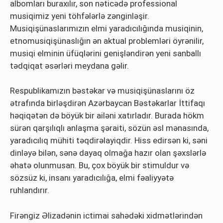
albomları buraxılır, son nəticədə professional
musiqimiz yeni töhfələrlə zənginləşir.
Musiqişünaslarımızın elmi yaradıcılığında musiqinin,
etnomusiqişünaslığın ən aktual problemləri öyrənilir,
musiqi elminin üfüqlərini genişləndirən yeni sanballı
tədqiqat əsərləri meydana gəlir.
Respublikamızın bəstəkar və musiqişünaslarını öz
ətrafında birləşdirən Azərbaycan Bəstəkarlar İttifaqı
həqiqətən də böyük bir ailəni xatırladır. Burada hökm
sürən qarşılıqlı anlaşma şəraiti, sözün əsl mənasında,
yaradıcılıq mühiti təqdirəlayiqdir. Hiss edirsən ki, səni
dinləyə bilən, sənə dayaq olmağa hazır olan şəxslərlə
əhatə olunmusan. Bu, çox böyük bir stimuldur və
sözsüz ki, insanı yaradıcılığa, elmi fəaliyyətə
ruhlandırır.
Firəngiz Əlizadənin ictimai sahədəki xidmətlərindən