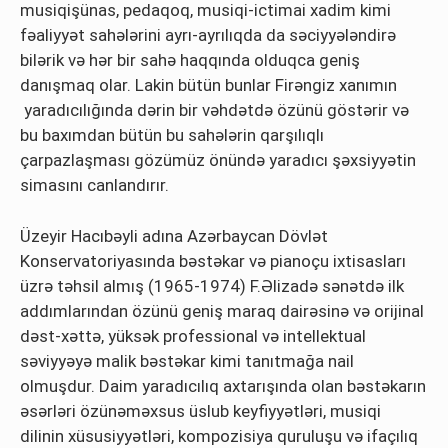
musiqişünas, pedaqoq, musiqi-ictimai xadim kimi
fəaliyyət sahələrini ayrı-ayrılıqda da səciyyələndirə
bilərik və hər bir sahə haqqında olduqca geniş
danışmaq olar. Lakin bütün bunlar Firəngiz xanımın
yaradıcılığında dərin bir vəhdətdə özünü göstərir və
bu baxımdan bütün bu sahələrin qarşılıqlı
çarpazlaşması gözümüz önündə yaradıcı şəxsiyyətin
simasını canlandırır.
Üzeyir Hacıbəyli adına Azərbaycan Dövlət
Konservatoriyasında bəstəkar və pianoçu ixtisasları
üzrə təhsil almış (1965-1974) F.Əlizadə sənətdə ilk
addımlarından özünü geniş maraq dairəsinə və orijinal
dəst-xəttə, yüksək professional və intellektual
səviyyəyə malik bəstəkar kimi tanıtmağa nail
olmuşdur. Daim yaradıcılıq axtarışında olan bəstəkarın
əsərləri özünəməxsus üslub keyfiyyətləri, musiqi
dilinin xüsusiyyətləri, kompozisiya quruluşu və ifaçılıq