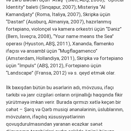
İdentity” baleti (Sinqapur, 2007); Misteriya “Al
Kamandjaty” (Roma, İtaliya, 2007), Skripka üçün
“Dastan” (Ausburq, Almaniya, 2007), hazırlanmış
fortepiano, violonçel və kamera orkestri üçün “Dəniz”
(Bern, İsveçrə, 2008), “Your name means the Sea”
operası (Hyuston, ABŞ, 2011), Xanəndə, flamenko
ifaçısı və ansambl üçün “Mugflagamenco”
(Amsterdam, Hollandiya, 2011), Skripka və fortepiano
üçün “İmpuls” (ABŞ, 2012), Fortepiano üçün
“Landscape” (Fransa, 2012) və s. qeyd etmək olar.
İlk baxışdan bütün bu əsərlərin adı, mövzusu, ifaçı
tərkibi və janr cizgiləri onların orijinallığı haqqında fikir
yürütməyə imkan verir. Burada qırmızı xətlə keçən bir
cəhət – Şərq və Qərb musiqi ənənələrinin, üslublarının,
mövzuların, ifaçılıq xüsusiyyətlərinin
qovuşdurulmasından yaranan ecazkar sənət