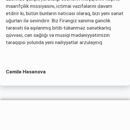
maarifçilik missiyasını, ictimai vəzifələrini davam
etdirir ki, bütün bunların nəticəsi olaraq, bizi yeni sənət
uğurları ilə sevindirir. Biz Firəngiz xanıma gənclik
təravəti ilə aşılanmış bitib-tükənməz sənətkarlıq
qüvvəsi, can sağlığı və musiqi mədəniyyətimizin
tərəqqisi yolunda yeni nailiyyətlər arzulayırıq.
Cəmilə Həsənova