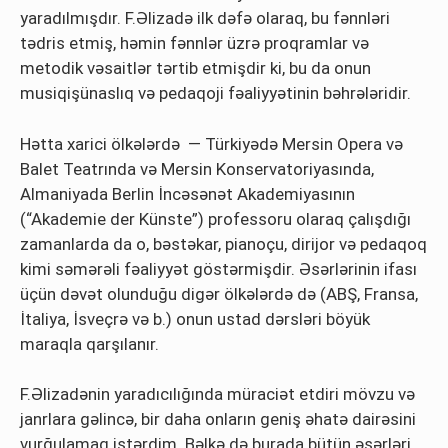
yaradılmışdır. F.Əlizadə ilk dəfə olaraq, bu fənnləri
tədris etmiş, həmin fənnlər üzrə proqramlar və
metodik vəsaitlər tərtib etmişdir ki, bu da onun
musiqişünaslıq və pedaqoji fəaliyyətinin bəhrələridir.
Hətta xarici ölkələrdə — Türkiyədə Mersin Opera və
Balet Teatrında və Mersin Konservatoriyasında,
Almaniyada Berlin İncəsənət Akademiyasının
(“Akademie der Künste”) professoru olaraq çalışdığı
zamanlarda da o, bəstəkar, pianoçu, dirijor və pedaqoq
kimi səmərəli fəaliyyət göstərmişdir. Əsərlərinin ifası
üçün dəvət olunduğu digər ölkələrdə də (ABŞ, Fransa,
İtaliya, İsveçrə və b.) onun ustad dərsləri böyük
maraqla qarşılanır.
F.Əlizadənin yaradıcılığında müraciət etdiri mövzu və
janrlara gəlincə, bir daha onların geniş əhatə dairəsini
vurğulamaq istərdim. Bəlkə də burada bütün əsərləri