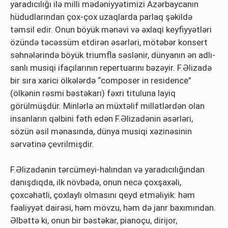
yaradıcılığı ilə milli mədəniyyətimizi Azərbaycanın
hüdudlarından çox-çox uzaqlarda parlaq şəkildə
təmsil edir. Onun böyük mənəvi və əxlaqi keyfiyyətləri
özündə təcəssüm etdirən əsərləri, mötəbər konsert
səhnələrində böyük triumfla səslənir, dünyanın ən adlı-
sanlı musiqi ifaçılarının repertuarını bəzəyir. F.Əlizadə
bir sıra xarici ölkələrdə “composer in residence”
(ölkənin rəsmi bəstəkarı) fəxri tituluna layiq
görülmüşdür. Minlərlə ən müxtəlif millətlərdən olan
insanların qəlbini fəth edən F.Əlizadənin əsərləri,
sözün əsil mənasında, dünya musiqi xəzinəsinin
sərvətinə çevrilmişdir.
F.Əlizadənin tərcümeyi-halından və yaradıcılığından
danışdıqda, ilk növbədə, onun necə çoxşaxəli,
çoxcəhətli, çoxlaylı olmasını qeyd etməliyik: həm
fəaliyyət dairəsi, həm mövzu, həm də janr baxımından.
Əlbəttə ki, onun bir bəstəkar, pianoçu, dirijor,