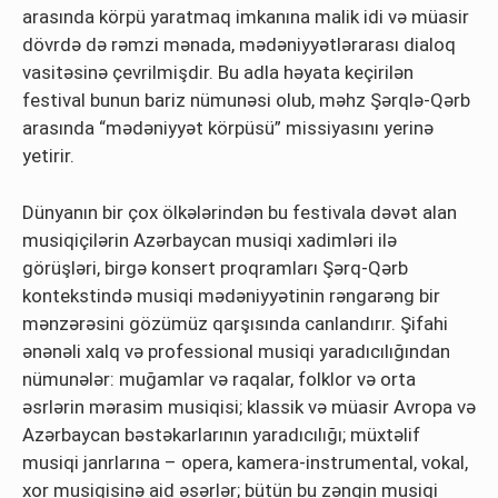
arasında körpü yaratmaq imkanına malik idi və müasir
dövrdə də rəmzi mənada, mədəniyyətlərarası dialoq
vasitəsinə çevrilmişdir. Bu adla həyata keçirilən
festival bunun bariz nümunəsi olub, məhz Şərqlə-Qərb
arasında “mədəniyyət körpüsü” missiyasını yerinə
yetirir.
Dünyanın bir çox ölkələrindən bu festivala dəvət alan
musiqiçilərin Azərbaycan musiqi xadimləri ilə
görüşləri, birgə konsert proqramları Şərq-Qərb
kontekstində musiqi mədəniyyətinin rəngarəng bir
mənzərəsini gözümüz qarşısında canlandırır. Şifahi
ənənəli xalq və professional musiqi yaradıcılığından
nümunələr: muğamlar və raqalar, folklor və orta
əsrlərin mərasim musiqisi; klassik və müasir Avropa və
Azərbaycan bəstəkarlarının yaradıcılığı; müxtəlif
musiqi janrlarına – opera, kamera-instrumental, vokal,
xor musiqisinə aid əsərlər; bütün bu zəngin musiqi