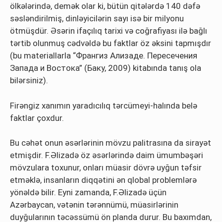
ölkələrində, demək olar ki, bütün qitələrdə 140 dəfə
səsləndirilmiş, dinləyicilərin sayı isə bir milyonu
ötmüşdür. Əsərin ifaçılıq tarixi və coğrafiyası ilə bağlı
tərtib olunmuş cədvəldə bu faktlar öz əksini tapmışdır
(bu materiallarla “Франгиз Ализаде. Пересечения
Запада и Востока” (Баку, 2009) kitabında tanış ola
bilərsiniz).
Firəngiz xanımın yaradıcılıq tərcümeyi-halında belə
faktlar çoxdur.
Bu cəhət onun əsərlərinin mövzu palitrasına da sirayət
etmişdir. F.Əlizadə öz əsərlərində daim ümumbəşəri
mövzulara toxunur, onları müasir dövrə uyğun təfsir
etməklə, insanların diqqətini ən qlobal problemlərə
yönəldə bilir. Eyni zamanda, F.Əlizadə üçün
Azərbaycan, vətənin tərənnümü, müasirlərinin
duyğularının təcəssümü ön planda durur. Bu baxımdan,