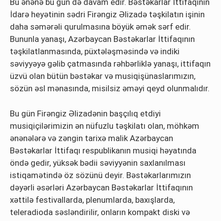
Bu ənənə bu gün də davam edir. Bəstəkarlar İttifaqının
İdarə heyətinin sədri Firəngiz Əlizadə təşkilatın işinin
daha səmərəli qurulmasına böyük əmək sərf edir.
Bununla yanaşı, Azərbaycan Bəstəkarlar İttifaqının
təşkilatlanmasında, püxtələşməsində və indiki
səviyyəyə gəlib çatmasında rəhbərliklə yanaşı, ittifaqın
üzvü olan bütün bəstəkar və musiqişünaslarımızın,
sözün əsl mənasında, misilsiz əməyi qeyd olunmalıdır.
Bu gün Firəngiz Əlizadənin başçılıq etdiyi
musiqiçilərimizin ən nüfuzlu təşkilatı olan, möhkəm
ənənələrə və zəngin tarixə malik Azərbaycan
Bəstəkarlar İttifaqı respublikanın musiqi həyatında
öndə gedir, yüksək bədii səviyyənin saxlanılması
istiqamətində öz sözünü deyir. Bəstəkarlarımızın
dəyərli əsərləri Azərbaycan Bəstəkarlar İttifaqının
xəttilə festivallarda, plenumlarda, baxışlarda,
teleradioda səsləndirilir, onların kompakt diski və