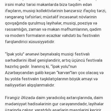
irsini məhz tarixi məkanlarda bizə təqdim edən
ifaçıların, musiqi kollektivlərinin bənzərsiz ifaçılıq tərzi,
rəngarəng təfsirləri; müxtəlif incəsənət növlərinin
qovşağında qurulmuş layihələr, musiqi, poeziya və
rəssamlığın, zaman və məkan məfhumlarının, qədim
və modern formaların ecazkar vəhdəti bu festivalın
fərqləndirici xüsusiyyətidir.
“İpək yolu” ənənəvi beynəlxalq musiqi festivalı
sərhədlərini ilbəil genişləndirir, artıq üçüncü festivala
hazırlıq gedir. İnanırıq ki, “İpək yolu”nun
Azərbaycandan gəlib keçən “karvan”ları çox olacaq və
bu yolda festivalın təşkilatçılarının böyük əməyi və
nailiyyətləri alqışlanmalıdır.
Firəngiz Əlizadə daim yaradıcılıq axtarışlarında, daim
mədəniyyət hadisələrinin gur cərəyanındadır, layihələr
üzərində çalışır, yaratdığı əsərlərin məşqlərini keçirir,