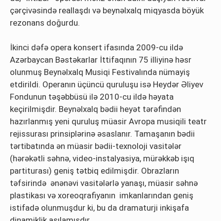
çərçivəsində reallaşdı və beynəlxalq miqyasda böyük
rezonans doğurdu.
İkinci dəfə opera konsert ifasında 2009-cu ildə
Azərbaycan Bəstəkarlar İttifaqının 75 illiyinə həsr
olunmuş Beynəlxalq Musiqi Festivalında nümayiş
etdirildi. Operanın üçüncü quruluşu isə Heydər Əliyev
Fondunun təşəbbüsü ilə 2010-cu ildə həyata
keçirilmişdir. Beynəlxalq bədii heyət tərəfindən
hazırlanmış yeni quruluş müasir Avropa musiqili teatr
rejissurası prinsiplərinə əsaslanır. Tamaşanın bədii
tərtibatında ən müasir bədii-texnoloji vasitələr
(hərəkətli səhnə, video-instalyasiya, mürəkkəb işıq
partiturası) geniş tətbiq edilmişdir. Obrazların
təfsirində ənənəvi vasitələrlə yanaşı, müasir səhnə
plastikası və xoreoqrafiyanın imkanlarından geniş
istifadə olunmuşdur ki, bu da dramaturji inkişafa
dinamiklik aşılamışdır.