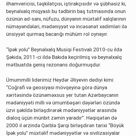
ilhamvericisi, təşkilatçısı, iştirakçısıdır və şübhəsiz ki,
beynəlxalq miqyaslı bu tədbirin baş tutmasında onun
özünün ad-sanı, nüfuzu, dünyanın müxtəlif xalqlarının
nümayəndələri, mədəniyyət və incəsənət xadimləri ilə
ünsiyyət qurmaq bacarığı mühüm rol oynayır.
“İpək yolu” Beynəlxalq Musiqi Festivalı 2010-cu ildə
Şəkidə, 2011-ci ildə Bakıda keçirilmiş və beynəlxalq
mətbuatda geniş rezonans doğurmuşdur.
Ümummilli liderimiz Heydər Əliyevin dediyi kimi:
“Coğrafi və geosiyasi mövqeyinə görə dünya
xəritəsində özünəməxsus yer tutan Azərbaycanın
mədəniyyəti milli və ümumbəşəri dəyərləri özündə
üzvi şəkildə birləşdirərək mədəniyyətlər arasında
dialoq üçün münbit zəmin yaradır”. Həqiqətən də
2000 il ərzində Qərblə Şərqi birləşdirən tarixi “Böyük
İpək yolu” müxtəlif mədəniyyətlər və sivilizasiyalar