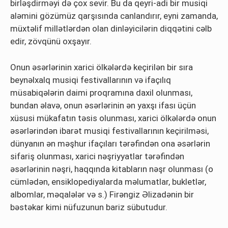
birləşdirməyi də çox sevir. Bu da qeyri-adi bir musiqi
aləmini gözümüz qarşısında canlandırır, eyni zamanda,
müxtəlif millətlərdən olan dinləyicilərin diqqətini cəlb
edir, zövqünü oxşayır.
Onun əsərlərinin xarici ölkələrdə keçirilən bir sıra
beynəlxalq musiqi festivallarının və ifaçılıq
müsabiqələrin daimi proqramına daxil olunması,
bundan əlavə, onun əsərlərinin ən yaxşı ifası üçün
xüsusi mükafatın təsis olunması, xarici ölkələrdə onun
əsərlərindən ibarət musiqi festivallarının keçirilməsi,
dünyanın ən məşhur ifaçıları tərəfindən ona əsərlərin
sifariş olunması, xarici nəşriyyatlar tərəfindən
əsərlərinin nəşri, haqqında kitabların nəşr olunması (o
cümlədən, ensiklopediyalarda məlumatlar, bukletlər,
albomlar, məqalələr və s.) Firəngiz Əlizadənin bir
bəstəkar kimi nüfuzunun bariz sübutudur.