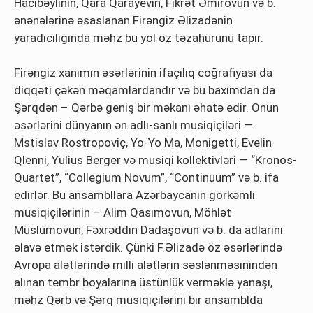
Hacıbəylinin, Qara Qarayevin, Fikrət Əmirovun və b.
ənənələrinə əsaslanan Firəngiz Əlizadənin
yaradıcılığında məhz bu yol öz təzahürünü tapır.
Firəngiz xanımın əsərlərinin ifaçılıq coğrafiyası da
diqqəti çəkən məqamlardandır və bu baxımdan da
Şərqdən – Qərbə geniş bir məkanı əhatə edir. Onun
əsərlərini dünyanın ən adlı-sanlı musiqiçiləri —
Mstislav Rostropoviç, Yo-Yo Ma, Monigetti, Evelin
Qlenni, Yulius Berger və musiqi kollektivləri — “Kronos-
Quartet”, “Collegium Novum”, “Continuum” və b. ifa
edirlər. Bu ansambllara Azərbaycanın görkəmli
musiqiçilərinin – Alim Qasımovun, Möhlət
Müslümovun, Fəxrəddin Dadaşovun və b. da adlarını
əlavə etmək istərdik. Çünki F.Əlizadə öz əsərlərində
Avropa alətlərində milli alətlərin səslənməsinindən
alınan tembr boyalarına üstünlük verməklə yanaşı,
məhz Qərb və Şərq musiqiçilərini bir ansamblda