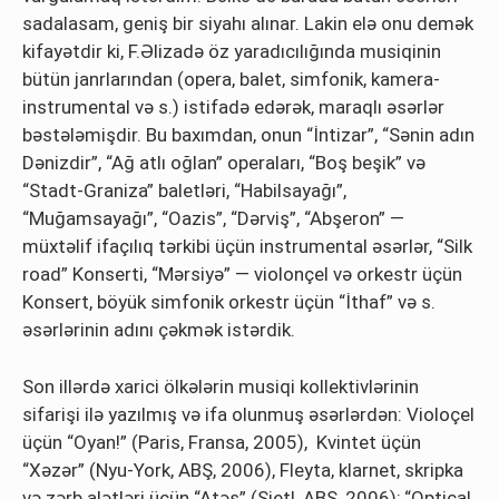
sadalasam, geniş bir siyahı alınar. Lakin elə onu demək
kifayətdir ki, F.Əlizadə öz yaradıcılığında musiqinin
bütün janrlarından (opera, balet, simfonik, kamera-
instrumental və s.) istifadə edərək, maraqlı əsərlər
bəstələmişdir. Bu baxımdan, onun “İntizar”, “Sənin adın
Dənizdir”, “Ağ atlı oğlan” operaları, “Boş beşik” və
“Stadt-Graniza” baletləri, “Habilsayağı”,
“Muğamsayağı”, “Oazis”, “Dərviş”, “Abşeron” —
müxtəlif ifaçılıq tərkibi üçün instrumental əsərlər, “Silk
road” Konserti, “Mərsiyə” — violonçel və orkestr üçün
Konsert, böyük simfonik orkestr üçün “İthaf” və s.
əsərlərinin adını çəkmək istərdik.
Son illərdə xarici ölkələrin musiqi kollektivlərinin
sifarişi ilə yazılmış və ifa olunmuş əsərlərdən: Violoçel
üçün “Oyan!” (Paris, Fransa, 2005), Kvintet üçün
“Xəzər” (Nyu-York, ABŞ, 2006), Fleyta, klarnet, skripka
və zərb alətləri üçün “Atəş” (Sietl, ABŞ, 2006); “Optical