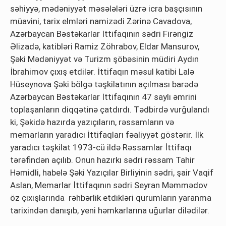
səhiyyə, mədəniyyət məsələləri üzrə icra başçısının
müavini, tarix elmləri namizədi Zərinə Cavadova,
Azərbaycan Bəstəkarlar İttifaqının sədri Firəngiz
Əlizadə, katibləri Ramiz Zöhrabov, Eldar Mansurov,
Şəki Mədəniyyət və Turizm şöbəsinin müdiri Aydın
İbrahimov çıxış etdilər. İttifaqın məsul katibi Lalə
Hüseynova Şəki bölgə təşkilatının açılması barədə
Azərbaycan Bəstəkarlar İttifaqının 47 saylı əmrini
toplaşanların diqqətinə çatdırdı. Tədbirdə vurğulandı
ki, Şəkidə hazırda yazıçıların, rəssamların və
memarların yaradıcı İttifaqları fəaliyyət göstərir. İlk
yaradıcı təşkilat 1973-cü ildə Rəssamlar İttifaqı
tərəfindən açılıb. Onun hazırkı sədri rəssam Tahir
Həmidli, habelə Şəki Yazıçılar Birliyinin sədri, şair Vaqif
Aslan, Memarlar İttifaqının sədri Seyran Məmmədov
öz çıxışlarında rəhbərlik etdikləri qurumların yaranma
tarixindən danışıb, yeni həmkarlarına uğurlar dilədilər.