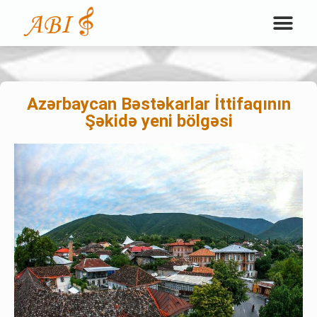
Azərbaycan Bəstəkarlar İttifaqının
Şəkidə yeni bölgəsi