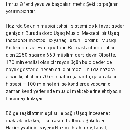
İmruz Əfəndiyeva və başqaları məhz Şəki torpağının
yetirmələridir.
Hazırda Şəkinin musiqi təhsili sistemi də kifayət qədər
genişdir. Burada dörd Uşaq Musiqi Məktəbi, bir Uşaq
İncəsənət məktəbi ilə yanaşı, uzun illərdir ki, Musiqi
Kolleci də fəaliyyət göstərir. Bu məktəblərdə təhsil
alan 2250 şagirdə 660 müəllim dərs deyir. Əlbəttə,
170 min əhalisi olan bir rayon üçün bu o qədər də
böyük göstərici hesab edilə bilməz. Onu da nəzərə
alsaq ki, əhalinin 70 min nəfəri şəhərdə, qalan əksər
hissəsi — 100 min nəfəri isə kəndlərdə yaşayır, o
zaman kənd yerlərində musiqi məktəblərinə ehtiyacın
həcmi aydınlaşar.
Bölgə təşkilatının açılışı ilə bağlı Uşaq İncəsənət
məktəbində keçirilən rəsmi tədbirdə Şəki İcra
Hakimiyyətinin başçısı Nazim İbrahimov, təhsil,