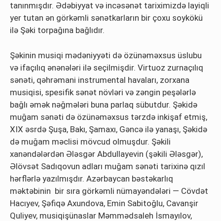
tanınmışdır. Ədəbiyyat və incəsənət tariximizdə layiqli
yer tutan ən görkəmli sənətkarların bir çoxu soykökü
ilə Şəki torpağına bağlıdır.
Şəkinin musiqi mədəniyyəti də özünəməxsus üslubu
və ifaçılıq ənənələri ilə seçilmişdir. Virtuoz zurnaçılıq
sənəti, qəhrəmani instrumental havaları, zorxana
musiqisi, spesifik sənət növləri və zəngin peşələrlə
bağlı əmək nəğmələri buna parlaq sübutdur. Şəkidə
muğam sənəti də özünəməxsus tərzdə inkişaf etmiş,
XIX əsrdə Şuşa, Bakı, Şamaxı, Gəncə ilə yanaşı, Şəkidə
də muğam məclisi mövcud olmuşdur. Şəkili
xanəndələrdən Ələsgər Abdullayevin (şəkili Ələsgər),
Əlövsət Sadıqovun adları muğam sənəti tarixinə qızıl
hərflərlə yazılmışdır. Azərbaycan bəstəkarlıq
məktəbinin bir sıra görkəmli nümayəndələri — Cövdət
Hacıyev, Şəfiqə Axundova, Emin Sabitoğlu, Cavanşir
Quliyev, musiqişünaslar Məmmədsaleh İsmayılov,