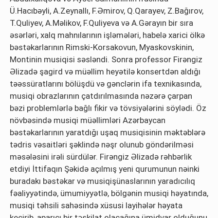
Ü.Hacıbəyli, A.Zeynallı, F.Əmirov, Q.Qarayev, Z.Bağırov,
T.Quliyev, A.Məlikov, F.Quliyeva və A.Gərayın bir sıra
əsərləri, xalq mahnılarının işləmələri, habelə xarici ölkə
bəstəkarlarının Rimski-Korsakovun, Myaskovskinin,
Montinin musiqisi səsləndi. Sonra professor Firəngiz
Əlizadə şagird və müəllim heyətilə konsertdən aldığı
təəssüratlarını bölüşdü və gənclərin ifa texnikasında,
musiqi obrazlarının çatdırılmasında nəzərə çarpan
bəzi problemlərlə bağlı fikir və tövsiyələrini söylədi. Öz
növbəsində musiqi müəllimləri Azərbaycan
bəstəkarlarının yaratdığı uşaq musiqisinin məktəblərə
tədris vəsaitləri şəklində nəşr olunub göndərilməsi
məsələsini irəli sürdülər. Firəngiz Əlizadə rəhbərlik
etdiyi İttifaqın Şəkidə açılmış yeni qurumunun nəinki
buradakı bəstəkar və musiqişünaslarının yaradıcılıq
fəaliyyətində, ümumiyyətlə, bölgənin musiqi həyatında,
musiqi təhsili sahəsində xüsusi layihələr həyata
keçirib, aparıcı bir təşkilat olacağına ümidvar olduğunu