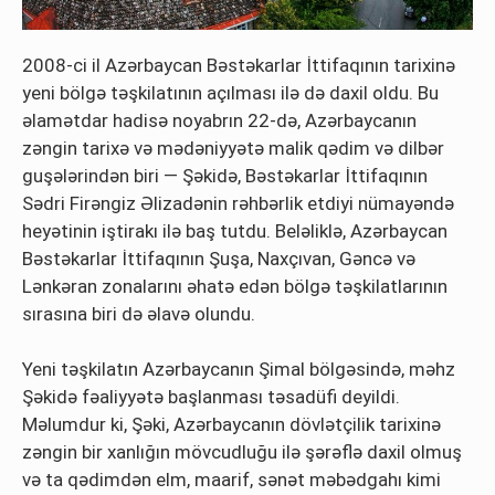
2008-ci il Azərbaycan Bəstəkarlar İttifaqının tarixinə
yeni bölgə təşkilatının açılması ilə də daxil oldu. Bu
əlamətdar hadisə noyabrın 22-də, Azərbaycanın
zəngin tarixə və mədəniyyətə malik qədim və dilbər
guşələrindən biri — Şəkidə, Bəstəkarlar İttifaqının
Sədri Firəngiz Əlizadənin rəhbərlik etdiyi nümayəndə
heyətinin iştirakı ilə baş tutdu. Beləliklə, Azərbaycan
Bəstəkarlar İttifaqının Şuşa, Naxçıvan, Gəncə və
Lənkəran zonalarını əhatə edən bölgə təşkilatlarının
sırasına biri də əlavə olundu.
Yeni təşkilatın Azərbaycanın Şimal bölgəsində, məhz
Şəkidə fəaliyyətə başlanması təsadüfi deyildi.
Məlumdur ki, Şəki, Azərbaycanın dövlətçilik tarixinə
zəngin bir xanlığın mövcudluğu ilə şərəflə daxil olmuş
və ta qədimdən elm, maarif, sənət məbədgahı kimi