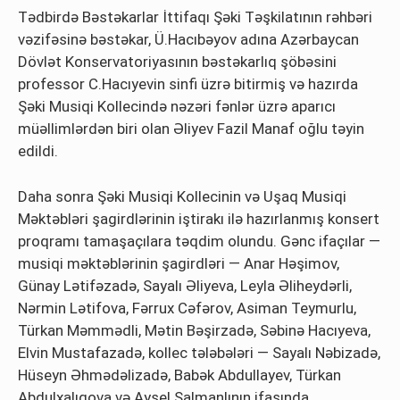
Tədbirdə Bəstəkarlar İttifaqı Şəki Təşkilatının rəhbəri
vəzifəsinə bəstəkar, Ü.Hacıbəyov adına Azərbaycan
Dövlət Konservatoriyasının bəstəkarlıq şöbəsini
professor C.Hacıyevin sinfi üzrə bitirmiş və hazırda
Şəki Musiqi Kollecində nəzəri fənlər üzrə aparıcı
müəllimlərdən biri olan Əliyev Fazil Manaf oğlu təyin
edildi.
Daha sonra Şəki Musiqi Kollecinin və Uşaq Musiqi
Məktəbləri şagirdlərinin iştirakı ilə hazırlanmış konsert
proqramı tamaşaçılara təqdim olundu. Gənc ifaçılar —
musiqi məktəblərinin şagirdləri — Anar Həşimov,
Günay Lətifəzadə, Sayalı Əliyeva, Leyla Əliheydərli,
Nərmin Lətifova, Fərrux Cəfərov, Asiman Teymurlu,
Türkan Məmmədli, Mətin Bəşirzadə, Səbinə Hacıyeva,
Elvin Mustafazadə, kollec tələbələri — Sayalı Nəbizadə,
Hüseyn Əhmədəlizadə, Babək Abdullayev, Türkan
Abdulxalıqova və Aysel Salmanlının ifasında