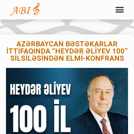
AZƏRBAYCAN BƏSTƏKARLAR
İTTİFAQINDA “HEYDƏR ƏLİYEV 100”
SİLSİLƏSİNDƏN ELMİ-KONFRANS