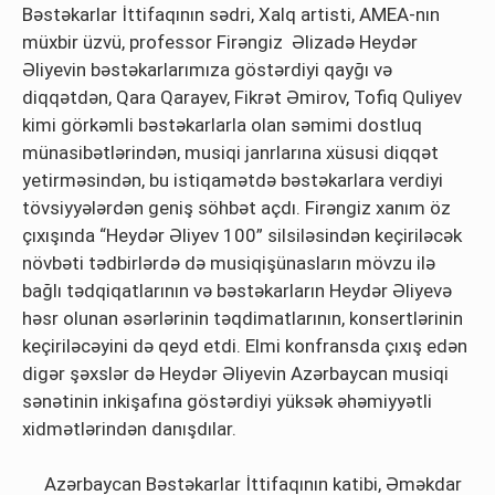
Bəstəkarlar İttifaqının sədri, Xalq artisti, AMEA-nın
müxbir üzvü, professor Firəngiz Əlizadə Heydər
Əliyevin bəstəkarlarımıza göstərdiyi qayğı və
diqqətdən, Qara Qarayev, Fikrət Əmirov, Tofiq Quliyev
kimi görkəmli bəstəkarlarla olan səmimi dostluq
münasibətlərindən, musiqi janrlarına xüsusi diqqət
yetirməsindən, bu istiqamətdə bəstəkarlara verdiyi
tövsiyyələrdən geniş söhbət açdı. Firəngiz xanım öz
çıxışında “Heydər Əliyev 100” silsiləsindən keçiriləcək
növbəti tədbirlərdə də musiqişünasların mövzu ilə
bağlı tədqiqatlarının və bəstəkarların Heydər Əliyevə
həsr olunan əsərlərinin təqdimatlarının, konsertlərinin
keçiriləcəyini də qeyd etdi. Elmi konfransda çıxış edən
digər şəxslər də Heydər Əliyevin Azərbaycan musiqi
sənətinin inkişafına göstərdiyi yüksək əhəmiyyətli
xidmətlərindən danışdılar.
Azərbaycan Bəstəkarlar İttifaqının katibi, Əməkdar