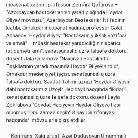
incəsənət xadimi, professor Zemfira Qafarova –
“Azərbaycan bəstəkarlarının yaradıcılığında Heydər
Əliyev mövzusu”, Azərbaycan Bəstəkarlar İttifaqının
kiatibi, Əməkdar incəsənət xadimi, professor Cəlal
Abbasov “Heydər Əliyev: “Bəstəkarın yüksək vəzifəsi
və amalı” – müasir bəstəkar yaradıcılığının aparıcı
istiqaməti kimi”, sənətşünaslıq üzrə fəlsəfə doktoru,
dosent Jalə Qulamova “Naxçıvan Bəstəkarlıq
Təşkilatının yaradılmasında Heydər Əliyevin rolu”,
Əməkdar mədəniyyət işçisi, sənətşünaslıq üzrə
fəlsəfə doktoru Səadət Təhmirazqızı “Heydər Əliyevin
dahi bəstəkarımız Üzeyir Hacıbəyli haqqında fikirləri”,
sənətşünaslıq üzrə fəlsəfə doktoru, dosent Leyla
Zöhrabova “Cövdət Hacıyevin Heydər Əliyevə həsr
olunmuş “Onu zaman seçib” 8 saylı Simfoniyası
haqqında” mövzularla çıxış etdilər.
Konfransı Xalq artisti Azər Dadaşovun Ümummilli