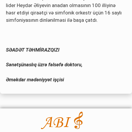
lider Heydər Əliyevin anadan olmasının 100 illiyinə
həsr etdiyi qiraətçi və simfonik orkestr üçün 16 saylı
simfoniyasının dinlənilməsi ilə başa çatdı.
SƏADƏT TƏHMİRAZQIZI
Sənətşünaslıq üzrə fəlsəfə doktoru,
Əməkdar mədəniyyət işçisi