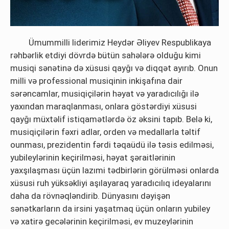
Ümummilli liderimiz Heydər Əliyev Respublikaya
rəhbərlik etdiyi dövrdə bütün sahələrə olduğu kimi
musiqi sənətinə də xüsusi qayğı və diqqət ayırıb. Onun
milli və professional musiqinin inkişafına dair
sərəncamlar, musiqiçilərin həyat və yaradıcılığı ilə
yaxından maraqlanması, onlara göstərdiyi xüsusi
qayğı müxtəlif istiqamətlərdə öz əksini tapıb. Belə ki,
musiqiçilərin fəxri adlar, orden və medallarla təltif
ounması, prezidentin fərdi təqaüdü ilə təsis edilməsi,
yubileylərinin keçirilməsi, həyat şəraitlərinin
yaxşılaşması üçün lazımi tədbirlərin görülməsi onlarda
xüsusi ruh yüksəkliyi aşılayaraq yaradıcılıq ideyalarını
daha da rövnəqləndirib. Dünyasını dəyişən
sənətkarların da irsini yaşatmaq üçün onların yubiley
və xatirə gecələrinin keçirilməsi, ev muzeylərinin