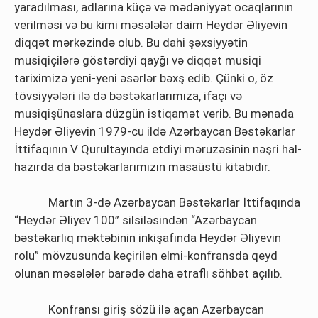
yaradılması, adlarına küçə və mədəniyyət ocaqlarının
verilməsi və bu kimi məsələlər daim Heydər Əliyevin
diqqət mərkəzində olub. Bu dahi şəxsiyyətin
musiqiçilərə göstərdiyi qayğı və diqqət musiqi
tariximizə yeni-yeni əsərlər bəxş edib. Çünki o, öz
tövsiyyələri ilə də bəstəkarlarımıza, ifaçı və
musiqişünaslara düzgün istiqamət verib. Bu mənada
Heydər Əliyevin 1979-cu ildə Azərbaycan Bəstəkarlar
İttifaqının V Qurultayında etdiyi məruzəsinin nəşri hal-
hazırda da bəstəkarlarımızın masaüstü kitabıdır.
Martın 3-də Azərbaycan Bəstəkarlar İttifaqında
“Heydər Əliyev 100” silsiləsindən “Azərbaycan
bəstəkarlıq məktəbinin inkişafında Heydər Əliyevin
rolu” mövzusunda keçirilən elmi-konfransda qeyd
olunan məsələlər barədə daha ətraflı söhbət açılıb.
Konfransı giriş sözü ilə açan Azərbaycan