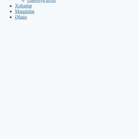
Galereya arxiv
Xəbərlər
Məqalələr
Əlaqə