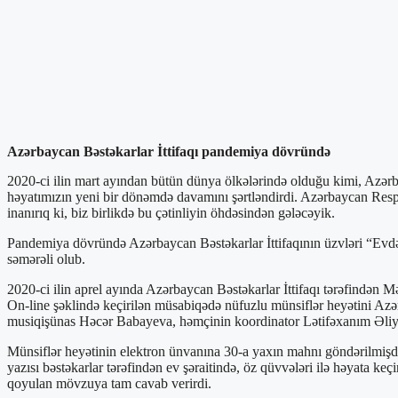
Azərbaycan Bəstəkarlar İttifaqı pandemiya dövründə
2020-ci ilin mart ayından bütün dünya ölkələrində olduğu kimi, Azərb
həyatımızın yeni bir dönəmdə davamını şərtləndirdi. Azərbaycan Respub
inanırıq ki, biz birlikdə bu çətinliyin öhdəsindən gələcəyik.
Pandemiya dövründə Azərbaycan Bəstəkarlar İttifaqının üzvləri “Evdə 
səmərəli olub.
2020-ci ilin aprel ayında Azərbaycan Bəstəkarlar İttifaqı tərəfindən 
On-line şəklində keçirilən müsabiqədə nüfuzlu münsiflər heyətini Azə
musiqişünas Həcər Babayeva, həmçinin koordinator Lətifəxanım Əliye
Münsiflər heyətinin elektron ünvanına 30-a yaxın mahnı göndərilmişdir
yazısı bəstəkarlar tərəfindən ev şəraitində, öz qüvvələri ilə həyata 
qoyulan mövzuya tam cavab verirdi.