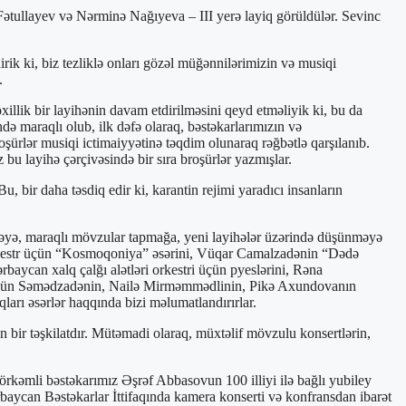
 Fətullayev və Nərminə Nağıyeva – III yerə layiq görüldülər. Sevinc
irik ki, biz tezliklə onları gözəl müğənnilərimizin və musiqi
.
xillik bir layihənin davam etdirilməsini qeyd etməliyik ki, bu da
ndə maraqlı olub, ilk dəfə olaraq, bəstəkarlarımızın və
roşürlər musiqi ictimaiyyətinə təqdim olunaraq rəğbətlə qarşılanıb.
bu layihə çərçivəsində bir sıra broşürlər yazmışlar.
 bir daha təsdiq edir ki, karantin rejimi yaradıcı insanların
rməyə, maraqlı mövzular tapmağa, yeni layihələr üzərində düşünməyə
orkestr üçün “Kosmoqoniya” əsərini, Vüqar Camalzadənin “Dədə
aycan xalq çalğı alətləri orkestri üçün pyeslərini, Rəna
 Aygün Səmədzadənin, Nailə Mirməmmədlinin, Pikə Axundovanın
ıqları əsərlər haqqında bizi məlumatlandırırlar.
n bir təşkilatdır. Mütəmadi olaraq, müxtəlif mövzulu konsertlərin,
n görkəmli bəstəkarımız Əşrəf Abbasovun 100 illiyi ilə bağlı yubiley
baycan Bəstəkarlar İttifaqında kamera konserti və konfransdan ibarət