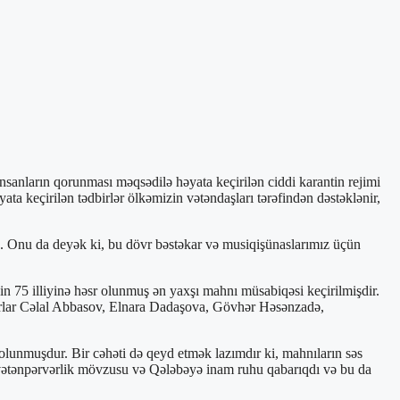
sanların qorunması məqsədilə həyata keçirilən ciddi karantin rejimi
a keçirilən tədbirlər ölkəmizin vətəndaşları tərəfindən dəstəklənir,
b. Onu da deyək ki, bu dövr bəstəkar və musiqişünaslarımız üçün
n 75 illiyinə həsr olunmuş ən yaxşı mahnı müsabiqəsi keçirilmişdir.
əkarlar Cəlal Abbasov, Elnara Dadaşova, Gövhər Həsənzadə,
 olunmuşdur. Bir cəhəti də qeyd etmək lazımdır ki, mahnıların səs
da vətənpərvərlik mövzusu və Qələbəyə inam ruhu qabarıqdı və bu da