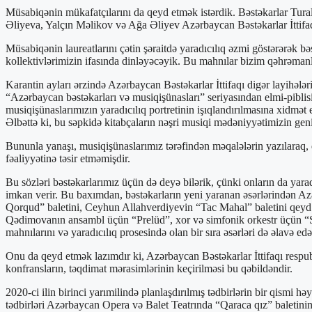
Müsabiqənin mükafatçılarını da qeyd etmək istərdik. Bəstəkarlar Tural
Əliyeva, Yalçın Məlikov və Ağa Əliyev Azərbaycan Bəstəkarlar İttifaqın
Müsabiqənin laureatlarını çətin şəraitdə yaradıcılıq əzmi göstərərək bə
kollektivlərimizin ifasında dinləyəcəyik. Bu mahnılar bizim qəhrəmanl
Karantin ayları ərzində Azərbaycan Bəstəkarlar İttifaqı digər layihələr
“Azərbaycan bəstəkarları və musiqişünasları” seriyasından elmi-piblisis
musiqişünaslarımızın yaradıcılıq portretinin işıqlandırılmasına xidmət 
Əlbəttə ki, bu səpkidə kitabçaların nəşri musiqi mədəniyyətimizin gen
Bununla yanaşı, musiqişünaslarımız tərəfindən məqalələrin yazılaraq, d
fəaliyyətinə təsir etməmişdir.
Bu sözləri bəstəkarlarımız üçün də deyə bilərik, çünki onların da ya
imkan verir. Bu baxımdan, bəstəkarların yeni yaranan əsərlərindən
Qorqud” baletini, Ceyhun Allahverdiyevin “Tac Mahal” baletini qeyd e
Qədimovanın ansambl üçün “Prelüd”, xor və simfonik orkestr üçün “
mahnılarını və yaradıcılıq prosesində olan bir sıra əsərləri də əlavə edə
Onu da qeyd etmək lazımdır ki, Azərbaycan Bəstəkarlar İttifaqı respubl
konfransların, təqdimat mərasimlərinin keçirilməsi bu qəbildəndir.
2020-ci ilin birinci yarımilində planlaşdırılmış tədbirlərin bir qismi h
tədbirləri Azərbaycan Opera və Balet Teatrında “Qaraca qız” baletini