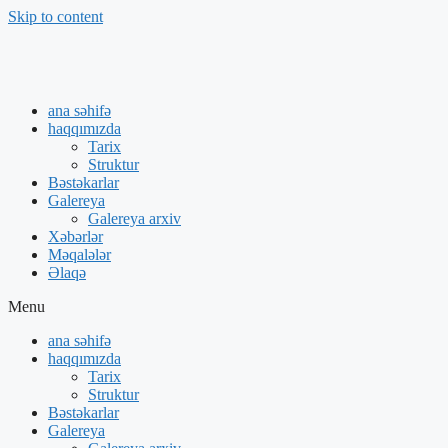
Skip to content
ana səhifə
haqqımızda
Tarix
Struktur
Bəstəkarlar
Galereya
Galereya arxiv
Xəbərlər
Məqalələr
Əlaqə
Menu
ana səhifə
haqqımızda
Tarix
Struktur
Bəstəkarlar
Galereya