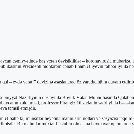
aycan cəmiyyətində baş verən dəyişikliklər – koronavirusla mübarizə, in
likasının Prezidenti möhtərəm cənab İlham Əliyevin rəhbərliyi ilə həyat
qal – evdə yarat!” devizinə əsaslanaraq öz yaradıcılığını davam etdiri
Mədəniyyət Nazirliyinin dəstəyi ilə Böyük Vətən Müharibəsində Qələbəni
rbaycanın xalq artisti, professor Firəngiz Əlizadənin sədrliyi ilə bəst
va təmsil etmişdir.
. Əlbəttə ki, münsiflər heyətinə mahnıların notları və səsyazısı təqdim
keçirilmişdir. Bu mahnılar müxtəlif üslublu olmasına baxmayaraq, onlar