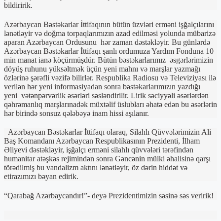
bildiririk.
Azərbaycan Bəstəkarlar İttifaqının bütün üzvləri erməni işğalçılarını
lənətləyir və doğma torpaqlarımızın azad edilməsi yolunda mübarizə
aparan Azərbaycan Ordusunu hər zaman dəstəkləyir. Bu günlərdə
Azərbaycan Bəstəkarlar İttifaqı şanlı ordumuza Yardım Fonduna 10
min manat ianə köçürmüşdür. Bütün bəstəkarlarımız əsgərlərimizin
döyüş ruhunu yüksəltmək üçün yeni mahnı və marşlar yazmağı
özlərinə şərəfli vəzifə bilirlər. Respublika Radiosu və Televiziyası ilə
verilən hər yeni informasiyadan sonra bəstəkarlarımızın yazdığı
yeni vətənpərvərlik əsərləri səsləndirilir. Lirik səciyyəli əsərlərdən
qəhrəmanlıq marşlarınadək müxtəlif üslubları əhatə edən bu əsərlərin
hər birində sonsuz qələbəyə inam hissi aşılanır.
Azərbaycan Bəstəkarlar İttifaqı olaraq, Silahlı Qüvvələrimizin Ali
Baş Komandanı Azərbaycan Respublikasının Prezidenti, İlham
Əliyevi dəstəkləyir, işğalçı erməni silahlı qüvvələri tərəfindən
humanitar atəşkəs rejimindən sonra Gəncənin mülki əhalisinə qarşı
törədilmiş bu vandalizm aktını lənətləyir, öz dərin hiddət və
etirazımızı bəyan edirik.
“Qarabağ Azərbaycandır!”- deyə Prezidentimizin səsinə səs veririk!