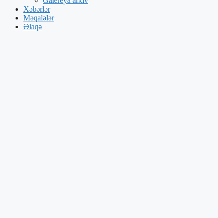
Galereya arxiv
Xəbərlər
Məqalələr
Əlaqə