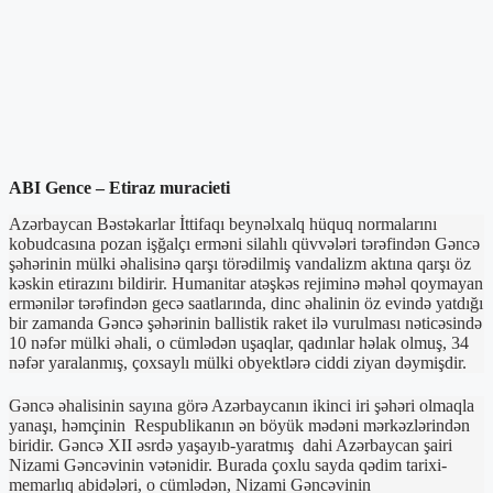
ABI Gence – Etiraz muracieti
Azərbaycan Bəstəkarlar İttifaqı beynəlxalq hüquq normalarını
kobudcasına pozan işğalçı erməni silahlı qüvvələri tərəfindən Gəncə
şəhərinin mülki əhalisinə qarşı törədilmiş vandalizm aktına qarşı öz
kəskin etirazını bildirir. Humanitar atəşkəs rejiminə məhəl qoymayan
ermənilər tərəfindən gecə saatlarında, dinc əhalinin öz evində yatdığı
bir zamanda Gəncə şəhərinin ballistik raket ilə vurulması nəticəsində
10 nəfər mülki əhali, o cümlədən uşaqlar, qadınlar həlak olmuş, 34
nəfər yaralanmış, çoxsaylı mülki obyektlərə ciddi ziyan dəymişdir.
Gəncə əhalisinin sayına görə Azərbaycanın ikinci iri şəhəri olmaqla
yanaşı, həmçinin Respublikanın ən böyük mədəni mərkəzlərindən
biridir. Gəncə XII əsrdə yaşayıb-yaratmış dahi Azərbaycan şairi
Nizami Gəncəvinin vətənidir. Burada çoxlu sayda qədim tarixi-
memarlıq abidələri, o cümlədən, Nizami Gəncəvinin