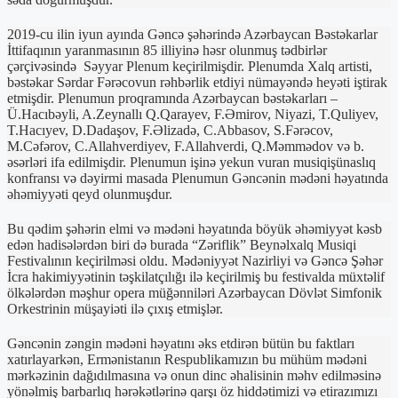
2019-cu ilin iyun ayında Gəncə şəhərində Azərbaycan Bəstəkarlar
İttifaqının yaranmasının 85 illiyinə həsr olunmuş tədbirlər
çərçivəsində Səyyar Plenum keçirilmişdir. Plenumda Xalq artisti,
bəstəkar Sərdar Fərəcovun rəhbərlik etdiyi nümayəndə heyəti iştirak
etmişdir. Plenumun proqramında Azərbaycan bəstəkarları –
Ü.Hacıbəyli, A.Zeynallı Q.Qarayev, F.Əmirov, Niyazi, T.Quliyev,
T.Hacıyev, D.Dadaşov, F.Əlizadə, C.Abbasov, S.Fərəcov,
M.Cəfərov, C.Allahverdiyev, F.Allahverdi, Q.Məmmədov və b.
əsərləri ifa edilmişdir. Plenumun işinə yekun vuran musiqişünaslıq
konfransı və dəyirmi masada Plenumun Gəncənin mədəni həyatında
əhəmiyyəti qeyd olunmuşdur.
Bu qədim şəhərin elmi və mədəni həyatında böyük əhəmiyyət kəsb
edən hadisələrdən biri də burada “Zəriflik” Beynəlxalq Musiqi
Festivalının keçirilməsi oldu. Mədəniyyət Nazirliyi və Gəncə Şəhər
İcra hakimiyyətinin təşkilatçılığı ilə keçirilmiş bu festivalda müxtəlif
ölkələrdən məşhur opera müğənniləri Azərbaycan Dövlət Simfonik
Orkestrinin müşayiəti ilə çıxış etmişlər.
Gəncənin zəngin mədəni həyatını əks etdirən bütün bu faktları
xatırlayarkən, Ermənistanın Respublikamızın bu mühüm mədəni
mərkəzinin dağıdılmasına və onun dinc əhalisinin məhv edilməsinə
yönəlmiş barbarlıq hərəkətlərinə qarşı öz hiddətimizi və etirazımızı