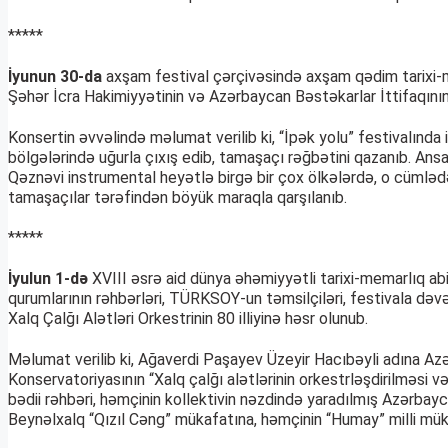
*****
İyunun 30-da
axşam festival çərçivəsində axşam qədim tarixi-
Şəhər İcra Hakimiyyətinin və Azərbaycan Bəstəkarlar İttifaqının 
Konsertin əvvəlində məlumat verilib ki, “İpək yolu” festivalında i
bölgələrində uğurla çıxış edib, tamaşaçı rəğbətini qazanıb. Ans
Qəznəvi instrumental heyətlə birgə bir çox ölkələrdə, o cümlədə
tamaşaçılar tərəfindən böyük maraqla qarşılanıb.
*****
İyulun 1-də
XVIII əsrə aid dünya əhəmiyyətli tarixi-memarlıq ab
qurumlarının rəhbərləri, TÜRKSOY-un təmsilçiləri, festivala dəv
Xalq Çalğı Alətləri Orkestrinin 80 illiyinə həsr olunub.
Məlumat verilib ki, Ağaverdi Paşayev Üzeyir Hacıbəyli adına Azə
Konservatoriyasının “Xalq çalğı alətlərinin orkestrləşdirilməsi 
bədii rəhbəri, həmçinin kollektivin nəzdində yaradılmış Azərbayca
Beynəlxalq “Qızıl Cəng” mükafatına, həmçinin “Humay” milli müka