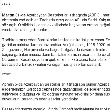
*****
Martın 31-də
Azərbaycan Bəstəkarlar İttifaqında (ABİ) 31 mart —
ehtiramla yad ediblər. Tədbirdə çıxış edən ABİ-nin Sədri, Xalq ar
söz açıb. O bildirib ki, əsrin əvvəllərində baş verən erməni qır
vasitəsilə xalqa çatdırıblar.
Tədbirdə çıxış edən Bəstəkarlar İttifaqının katibi, professor
gətirilən müsibətlərdən söz açıblar. Vurğulanıb ki, 1918-1920-ci 
Zəngəzurda, Naxçıvanda və başqa bölgələrdə davam etdirilməsi nə
başına gətirilən müsibətlərin bəstəkarlarımızın əsərlərində öz 
Qurbaninin Xocalı soyqırımı qurbanlarının xatirəsinə həsr oluna
bəstələdiyi ballada-mahnı və digər musiqi əsərləri səslənib.
*****
Aprelin 6-da Azərbaycan Bəstəkarlar İttifaqı son günlər Azərbay
əsgərlərimizin Qarabağ cəbhəsində qazandıqları qələbələr haqqın
ruhiyyədə olduğunu və öz doğma yurduna sevgisini bir daha sübut 
duygularını tərənnüm edən əsərlər yaradıblar.
Bəstəkarlarımızın yaradıcılığında Qarabağ hadisələrinə həsr olu