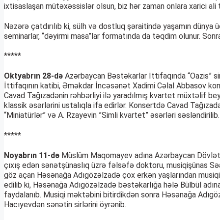
ixtisaslaşan mütəxəssislər olsun, biz hər zaman onlara xarici ali
Nəzərə çatdırılıb ki, sülh və dostluq şəraitində yaşamın dünya ü
seminarlar, “dəyirmi masa”lar formatında da təqdim olunur. Sonra 
*****
Oktyabrın 28-də
Azərbaycan Bəstəkarlar İttifaqında “Oazis” siml
İttifaqının katibi, Əməkdar İncəsənət Xadimi Cəlal Abbasov konse
Cavad Tağızadənin rəhbərliyi ilə yaradılmış kvartet müxtəlif bey
klassik əsərlərini ustalıqla ifa edirlər. Konsertdə Cavad Tağızadə 
“Miniatürlər” və A. Rzayevin ”Simli kvartet” əsərləri səsləndirilib.
*****
Noyabrın 11-də
Müslüm Maqomayev adına Azərbaycan Dövlət Fil
çıxış edən sənətşünaslıq üzrə fəlsəfə doktoru, musiqişünas Səadə
göz açan Həsənağa Adıgözəlzadə çox erkən yaşlarından musiqi ilə
edilib ki, Həsənağa Adıgözəlzadə bəstəkarlığa hələ Bülbül adın
faydalanıb. Musiqi məktəbini bitirdikdən sonra Həsənağa Adıgö
Hacıyevdən sənətin sirlərini öyrənib.