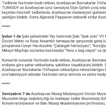
Tədbirdə festivalın bədii rəhbəri, Azərbaycan Bəstəkarlar İttif
TÜRKSOY-un Azərbaycan üzrə təmsilçisi Elçin Qafarlı çıxış edərə
keçirilən müxtəlif tədbirlərdə, Azərbaycan mədəniyyət günlərin
qaldığını bildirib. Sonra Ağaverdi Paşayevin rəhbərlik etdiyi A
*****
İyulun 1-də
Şəki şəhərindəki Yay teatrında Şəki “İpək yolu” VII
Dövlət Mahnı və Rəqs Ansamblı tamaşaçılar qarşısında geniş konse
proqramına Üzeyir Hacıbəylinin “Çahargah fantaziyası”, “Koroğl
Mikayıl Müşfiqin sözlərinə bəstələdiyi “Yenə o bağ olaydı” və dig
Konsertin sonunda festivalın bədii rəhbəri, Azərbaycan Bəstəkar
etdiyinə görə şəhər rəhbərliyinə, şəkililərə təşəkkürünü bildirib
Azərbaycan Bəstəkarlar İttifaqının rəhbərliyinə minnətdarlığını b
icra hakimiyyəti adından festivalın rəmzi simvolu və xatirə hədi
*****
Sentyabrın 7-də
Azərbaycan Musiqi Mədəniyyəti Dövlət Muzeyind
Muzeyinin birgə təşkilatçılığı ilə reallaşan tədbir Beynəlxalq S
Konservatoriyasının və Bakı Musiqi Akademiyasının professoru