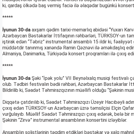
ki, qardaş ölkədə baş vermiş faciə ilə əlaqədar bugünkü konsert 
*****
İyunun 30-da
axşam qədim tarixi-memarlıq abidəsi “Yuxarı Kar
Azərbaycan Bəstəkarlar İttifaqının rəhbərləri, TÜRKSOY-un təmsilç
iştirak edən “Təbriz” instrumental ansamblı 15 ildir ki, fəaliyyə
müddətdir tanınmış xanəndə Ramin Qəznəvi ilə əməkdaşlıq edir. İ
Almaniya, Danimarka, Türkiyədə konsert proqramları ilə çıxış ed
*****
İyunun 30-da
Şəki “İpək yolu” VII Beynəlxalq musiqi festivalı ç
olub. Tədbiri festivalın bədii rəhbəri, Azərbaycan Bəstəkarlar İtt
Bildirilib ki, Səadət Təhmirazqızının müəllifi olduğu “Şəkinin musi
Diqqətə çatdırılıb ki, Səadət Təhmirazqızı Üzeyir Hacıbəyli adı
çıxış edən TÜRKSOY-un Azərbaycan üzrə təmsilçisi Elçin Qafarlı a
vurğulayıb. Müəllif Səadət Təhmirazqızı çıxış edərək, belə bir mö
Şəkinin “Zirvə” instrumental ansamblının konsertini izləyiblər.
Ansamblın solistlərinin təqdim etdikləri bəstəkar və xalq mahnıla