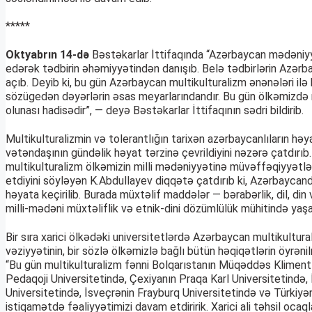
*****
Oktyabrın 14-də
Bəstəkarlar İttifaqında “Azərbaycan mədəniyyət
edərək tədbirin əhəmiyyətindən danışıb. Belə tədbirlərin Azərbayc
açıb. Deyib ki, bu gün Azərbaycan multikulturalizm ənənələri il
sözügedən dəyərlərin əsas meyarlarındandır. Bu gün ölkəmizdə 
olunası hadisədir”, — deyə Bəstəkarlar İttifaqının sədri bildirib.
Multikulturalizmin və tolerantlığın tarixən azərbaycanlıların həy
vətəndaşının gündəlik həyat tərzinə çevrildiyini nəzərə çatdırı
multikulturalizm ölkəmizin milli mədəniyyətinə müvəffəqiyyətlə i
etdiyini söyləyən K.Abdullayev diqqətə çatdırıb ki, Azərbaycan
həyata keçirilib. Burada müxtəlif maddələr — bərabərlik, dil, di
milli-mədəni müxtəliflik və etnik-dini dözümlülük mühitində ya
Bir sıra xarici ölkədəki universitetlərdə Azərbaycan multikultural
vəziyyətinin, bir sözlə ölkəmizlə bağlı bütün həqiqətlərin öyrən
“Bu gün multikulturalizm fənni Bolqarıstanın Müqəddəs Kliment Ox
Pedaqoji Universitetində, Çexiyanın Praqa Karl Universitetində,
Universitetində, İsveçrənin Frayburq Universitetində və Türkiyəni
istiqamətdə fəaliyyətimizi davam etdiririk. Xarici ali təhsil o