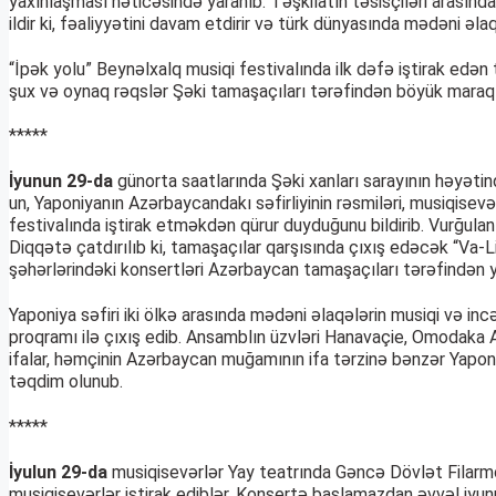
yaxınlaşması nəticəsində yaranıb. Təşkilatın təsisçiləri arasınd
ildir ki, fəaliyyətini davam etdirir və türk dünyasında mədəni əlaq
“İpək yolu” Beynəlxalq musiqi festivalında ilk dəfə iştirak edən 
şux və oynaq rəqslər Şəki tamaşaçıları tərəfindən böyük maraql
*****
İyunun 29-da
günorta saatlarında Şəki xanları sarayının həyət
un, Yaponiyanın Azərbaycandakı səfirliyinin rəsmiləri, musiqisev
festivalında iştirak etməkdən qürur duyduğunu bildirib. Vurğulan
Diqqətə çatdırılıb ki, tamaşaçılar qarşısında çıxış edəcək “Va-
şəhərlərindəki konsertləri Azərbaycan tamaşaçıları tərəfindən y
Yaponiya səfiri iki ölkə arasında mədəni əlaqələrin musiqi və in
proqramı ilə çıxış edib. Ansamblın üzvləri Hanavaçie, Omodaka A
ifalar, həmçinin Azərbaycan muğamının ifa tərzinə bənzər Yaponi
təqdim olunub.
*****
İyulun 29-da
musiqisevərlər Yay teatrında Gəncə Dövlət Filarmon
musiqisevərlər iştirak ediblər. Konsertə başlamazdan əvvəl iyunu