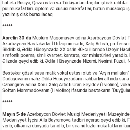
habelə Rusiya, Qazaxıstan və Türkiyədən ifaçılar iştirak ediblə
pul mükafatları, diplom və xüsusi mükafatlar, bütün müsabiqə işt
yazılmış disk buraxılacaq.
*****
Aprelin 30-da
Müslüm Maqomayev adına Azərbaycan Dövlət Filar
Azərbaycan Bəstəkarlar İttifaqının sədri, Xalq Artisti, professor F
Bildirib ki, Ədilə Hüseynzadə XX əsrin 40-cı illərində Üzeyir Hacı
simfonik poema, simli kvartet, kantata, xor miniatürləri yaradıb.
Əlizadə qeyd edib ki, Ədilə Hüseynzadə Nizami, Nəsimi, Füzuli, N
Bəstəkar gözəl səsə malik vokal ustası olub və “Arşın mal alan
Dadaşovanın məhz Ədilə Hüseynzadənin rəhbərliyi altında sənətdə
Cahangirov adına Xoru, Xalq Artisti Uran Seyidov (I violino), v
Soltan Məmmədovanın (II violino) ifasında bəstəkarın “Duyğular” 
*****
Mayın 5-də
Azərbaycan Dövlət Musiqi Mədəniyyəti Muzeyində Azə
Mədəniyyət İşçisi Alla Bayramova tədbiri açaraq qeyd edib ki, Fi
verib, ölkəmizi dünyada tanıdıb, bir sıra nüfuzlu mükafatların laur