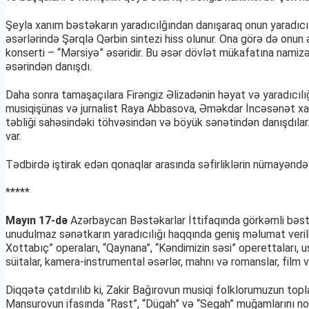
Şeyla xanım bəstəkarın yaradıcılğından danışaraq onun yaradıcılığ
əsərlərində Şərqlə Qərbin sintezi hiss olunur. Ona görə də onun 
konserti – “Mərsiyə” əsəridir. Bu əsər dövlət mükafatına namizə
əsərindən danışdı.
Daha sonra tamaşaçılara Firəngiz Əlizadənin həyat və yaradıcı
musiqişünas və jurnalist Raya Abbasova, Əməkdar İncəsənət xadi
təbliği sahəsindəki töhvəsindən və böyük sənətindən danışdılar. 
var.
Tədbirdə iştirak edən qonaqlar arasında səfirliklərin nümayəndəl
*****
Mayın 17-də
Azərbaycan Bəstəkarlar İttifaqında görkəmli bəstə
unudulmaz sənətkarın yaradıcılığı haqqında geniş məlumat verilib.
Xottabıç” operaları, “Qaynana”, “Kəndimizin səsi” operettaları, uş
süitalar, kamera-instrumental əsərlər, mahnı və romanslar, film
Diqqətə çatdırılıb ki, Zakir Bağırovun musiqi folklorumuzun top
Mansurovun ifasında “Rast”, “Dügah” və “Segah” muğamlarını nota