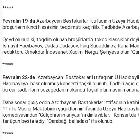
*****
Fevralın 19-da
Azərbaycan Bəstəkarlar İttifaqının Üzeyir Hacıb
broşürlərin ikinci hissəsinin təqdimatı keçirilib. Tədbirdə Azər
Qeyd olunub ki, təqdim olunan broşürlərdə təkcə klassiklər deyi
İsmayıl Hacıbəyov, Dadaş Dadaşov, Faiq Sücəddinov, Rəna Məmmə
redaktoru Əməkdar İncəsənət Xadimi Nərgiz Şəfiyeva olan “Qara Q
*****
Fevralın 22-də
Azərbaycan Bəstəkarlar İttifaqının Ü.Hacıbəyli
Hacıbəyliyə həsr olunmuş konserti təşkil olunub. Tədbiri açıq el
bu cür tədbirlərin sözügedən məkanda təşkil olunmasının ənənəvi h
Daha sonar çıxış edən Azərbaycan Bəstəkarlar İttifaqının katibi
11 illik Musiqi Məktəbinin şagirdlərinin ifasında Üzeyir Hacıbəyli
komediyasından “Gülçöhrənin arıyası”nı dinləyiblər. Konsertdə 
tar üçün bəstələdiyi “Qarabağ balladası” ifa olunub.
*****