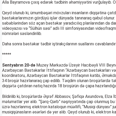
Alla Bayramova çıxış edərək tədbirin əhəmiyyətini vurğulayıb. O
Qeyd olunub ki, ümumbəşəri mövzuları insanların diqqətinə çatdır
bəstəkarlarımızın gördüyü işlər dünyada tanınaraq qəbul olunur
səbəblərindən söz açan bəstəkar yaradıcılıq planlarından da dan
videoyazısı və “Sülhün səsi” adlı III simfoniyasından videofr
nömrələri səsləndirilib.
Daha sonra bəstəkar tədbir iştirakçılarının suallarını cavablan
*****
Sentyabrın 20-də
Muzey Mərkəzdə Üzeyir Hacıbəyli VIII Beynəl
Azərbaycan Bəstəkarlar İttifaqının “Azərbaycan bəstəkarları və 
koordinatoru, Azərbaycan Bəstəkarlar İttifaqının katibi, Əməkda
34 broşür hazırlanaraq çap edilib. Təqdim olunan broşürlərdə tə
diqqətə çatdıran natiq hazırda 18 broşürün də çapa hazırlandığın
Bildirilib ki, broşürlərdə Əşrəf Abbasov, Şəfiqə Axundova, El
məlumatlar yer alıb. “Şərq-Qərb” nəşriyyatında çap olunmuş bu 
üzrə hazırlanmış elektron kataloqun müəllifi, “Musiqi dünyası” 
musiqişünasların əsərləri də yer alıb. Qeyd olunub ki, elektron 