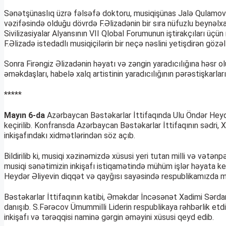
Sənətşünaslıq üzrə fəlsəfə doktoru, musiqişünas Jalə Qulamova m
vəzifəsində olduğu dövrdə F.Əlizadənin bir sıra nüfuzlu beynəlxalq
Sivilizasiyalar Alyansının VII Qlobal Forumunun iştirakçıları üç
F.Əlizadə istedadlı musiqiçilərin bir neçə nəslini yetişdirən gözə
Sonra Firəngiz Əlizadənin həyatı və zəngin yaradıcılığına həsr 
əməkdaşları, habelə xalq artistinin yaradıcılığının pərəstişkarları 
*****
Mayın 6-da
Azərbaycan Bəstəkarlar İttifaqında Ulu Öndər Heyd
keçirilib. Konfransda Azərbaycan Bəstəkarlar İttifaqının sədri,
inkişafındakı xidmətlərindən söz açıb.
Bildirilib ki, musiqi xəzinəmizdə xüsusi yeri tutan milli və vət
musiqi sənətimizin inkişafı istiqamətində mühüm işlər həyata ke
Heydər Əliyevin diqqət və qayğısı sayəsində respublikamızda musi
Bəstəkarlar İttifaqının katibi, Əməkdar İncəsənət Xadimi Sərdar
danışıb. S.Fərəcov Ümummilli Liderin respublikaya rəhbərlik etd
inkişafı və tərəqqisi naminə gərgin əməyini xüsusi qeyd edib.