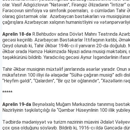
olar. Vasif Adıgözlovun “Natəvan”, Firəngiz Əlizadənin “İntizar
Fərəcovun simfoiya və simfonik poemaları, o cümlədən Tahir Ək
olaraq göstərmək olar. Azərbaycan bəstəkarları və musiqişünasl
çağırışlara Azərbaycan xalqının humanistliyini və vətənpərvərli
Aprelin 18-də
R.Behbudov adına Dövlət Mahnı Teatrında Azərbayc
gecəsi keçirilib. Azərbaycan Bəstəkarlar İttifaqının katibi, Əmə
Qeyd olunub ki, Tahir Əkbər 1946-cı il yanvarın 20-də doğulub. 
Əkbər orada Həmzə Həkimzadə Niyazi adına musiqi məktəbini, sonr
təşəkkürünü bildirib. Yaradıcılıq gecəsi Aynur İsgəndərlinin ifas
Tahir Əkbər musiqinin müxtəlif janrlarında əsərlər yaradır. Onu
mükafatının 100 illiyi ilə əlaqədar “Sülhə çağıran musiqi” adlı d
“Heyfim gəldi”, “Qalardım”, “Bir qız bir oğlanındır”, “Xəzəlləri
*****
Aprelin 19-da
Beynəlxalq Muğam Mərkəzində tanınmış bəstəkar,
Nazirliyinin təşkilatçılığı ilə “Qəmbər Hüseynlinin 100 illik yubi
Tədbirdə mədəniyyət və turizm nazirinin müavini Ədalət Vəliyev
çox qısa olduğunu söyləyib. Bildirib ki, 1916-cı ildə Gəncədə 