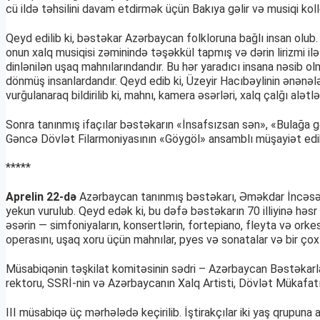
cü ildə təhsilini davam etdirmək üçün Bakıya gəlir və musiqi kolle
Qeyd edilib ki, bəstəkar Azərbaycan folkloruna bağlı insan olub
onun xalq musiqisi zəminində təşəkkül tapmış və dərin lirizmi il
dinlənilən uşaq mahnılarındandır. Bu hər yaradıcı insana nəsib 
dönmüş insanlardandır. Qeyd edib ki, Üzeyir Hacıbəylinin ənənəl
vurğulanaraq bildirilib ki, mahnı, kamera əsərləri, xalq çalğı alət
Sonra tanınmış ifaçılar bəstəkarın «İnsafsızsan sən», «Bulağa gə
Gəncə Dövlət Filarmoniyasının «Göygöl» ansamblı müşayiət edi
*****
Aprelin 22-də
Azərbaycan tanınmış bəstəkarı, Əməkdar İncəsənə
yekun vurulub. Qeyd edək ki, bu dəfə bəstəkarın 70 illiyinə hə
əsərin — simfoniyaların, konsertlərin, fortepiano, fleyta və orkes
operasını, uşaq xoru üçün mahnılar, pyes və sonatalar və bir çox 
Müsabiqənin təşkilat komitəsinin sədri – Azərbaycan Bəstəkarlar 
rektoru, SSRİ-nin və Azərbaycanın Xalq Artisti, Dövlət Mükafatı 
III müsabiqə üç mərhələdə keçirilib. İştirakçılar iki yaş qrupuna 