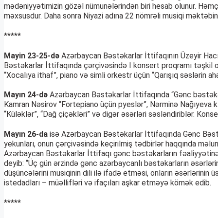
mədəniyyətimizin gözəl nümunələrindən biri hesab olunur. Həmçinin
məxsusdur. Daha sonra Niyazi adına 22 nömrəli musiqi məktəbinin
*****
Mayin 23-25-də
Azərbaycan Bəstəkarlar İttifaqının Üzeyir Hac
Bəstəkarlar İttifaqında çərçivəsində I konsert proqramı təşkil
“Xocalıya ithaf”, piano və simli orkestr üçün “Qarışıq səslərin ah
Mayın 24-də
Azərbaycan Bəstəkarlar İttifaqında “Gənc bəstəkarl
Kamran Nəsirov “Fortepiano üçün pyeslər”, Nərminə Nağıyeva kl
“Küləklər”, “Dağ çiçəkləri” və digər əsərləri səsləndiriblər. Kons
Mayın 26-da
isə Azərbaycan Bəstəkarlar İttifaqında Gənc Bəstə
yekunları, onun çərçivəsində keçirilmiş tədbirlər haqqında məluma
Azərbaycan Bəstəkarlar İttifaqı gənc bəstəkarların fəaliyyətinə x
deyib: “Üç gün ərzində gənc azərbaycanlı bəstəkarların əsərlərini
düşüncələrini musiqinin dili ilə ifadə etməsi, onların əsərlərinin
istedadları – müəllifləri və ifaçıları aşkar etməyə kömək edib.
*****