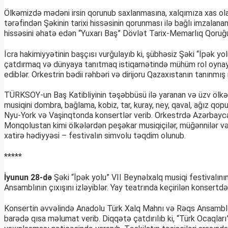
Ölkəmizdə mədəni irsin qorunub saxlanmasına, xalqımıza xas ola
tərəfindən Şəkinin tarixi hissəsinin qorunması ilə bağlı imzalan
hissəsini əhatə edən “Yuxarı Baş” Dövlət Tarix-Memarlıq Qoruğ
İcra hakimiyyətinin başçısı vurğulayıb ki, şübhəsiz Şəki “İpək yo
çatdırmaq və dünyaya tanıtmaq istiqamətində mühüm rol oynayaca
ediblər. Orkestrin bədii rəhbəri və dirijoru Qazaxıstanın tanınmış
TÜRKSOY-un Baş Katibliyinin təşəbbüsü ilə yaranan və üzv ölkələri
musiqini dombra, bağlama, kobiz, tar, kuray, ney, qaval, ağız qo
Nyu-York və Vaşinqtonda konsertlər verib. Orkestrdə Azərbaycan
Monqolustan kimi ölkələrdən peşəkar musiqiçilər, müğənnilər və rə
xatirə hədiyyəsi – festivalın simvolu təqdim olunub.
*****
İyunun 28-də
Şəki “İpək yolu” VII Beynəlxalq musiqi festivalın
Ansamblının çıxışını izləyiblər. Yay teatrında keçirilən konsertd
Konsertin əvvəlində Anadolu Türk Xalq Mahnı və Rəqs Ansamblının
barədə qısa məlumat verib. Diqqətə çatdırılıb ki, “Türk Ocaqları”