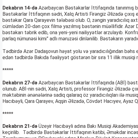
Dekabrın 14-də
Azərbaycan Bəstəkarlar İttifaqında tanınmış b
Bəstəkarlar İttifaqının sədri, Xalq Artisti Firəngiz Əlizadə çı
bəstəkar Qara Qarayevin tələbəsi olub. O, zəngin yaradıcılıq axta
cümlədən 20-dən çox filmə yazılmış bəstənin müəllifidir. Azər Da
bəstəkarı təbrik edib, ona yeni-yeni nailiyyətlər arzulayıb. K
parlaq nümunəsi kimi” adlı məruzəsi dinlənilib. Bəstəkarın yaradıc
Tədbirdə Azər Dadaşovun həyat yolu və yaradıcılığından bəhs ed
edən tədbirdə Bakıda fəaliyyət göstərən bir sıra 11 illik musiqi 
*****
Dekabrın 27-də
Azərbaycan Bəstəkarlar İttifaqında (ABİ) bəstə
olunub. ABİ-nin sədri, Xalq Artisti, professor Firəngiz Əlizadə ç
məktəbinin ənənələrinə sadiq qalaraq öz yaradıcılıqları ilə mus
Hacıbəyli, Qara Qarayev, Aqşin Əlizadə, Cövdət Hacıyev, Ayaz Qə
*****
Dekabrın 21-də
Üzeyir Hacıbəyli adına Bakı Musiqi Akademiyası
keçirilib. Tədbirdə Bəstəkarlar İttifaqının katibi, Əməkdar inc