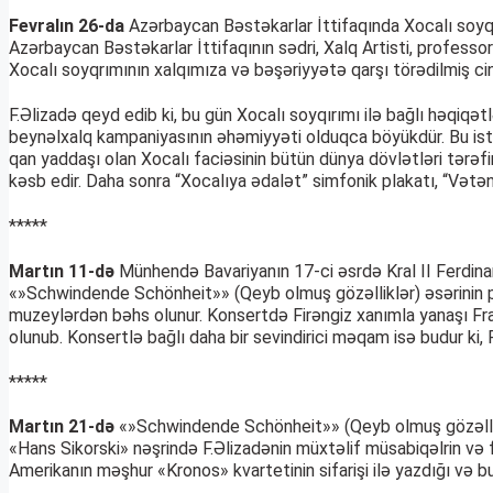
Fevralın 26-da
Azərbaycan Bəstəkarlar İttifaqında Xocalı soyqır
Azərbaycan Bəstəkarlar İttifaqının sədri, Xalq Artisti, professo
Xocalı soyqrımının xalqımıza və bəşəriyyətə qarşı törədilmiş cin
F.Əlizadə qeyd edib ki, bu gün Xocalı soyqırımı ilə bağlı həqiqə
beynəlxalq kampaniyasının əhəmiyyəti olduqca böyükdür. Bu istiq
qan yaddaşı olan Xocalı faciəsinin bütün dünya dövlətləri tərəf
kəsb edir. Daha sonra “Xocalıya ədalət” simfonik plakatı, “Vətən s
*****
Martın 11-də
Münhendə Bavariyanın 17-ci əsrdə Kral II Ferdina
«»Schwindende Schönheit»» (Qeyb olmuş gözəlliklər) əsərinin pr
muzeylərdən bəhs olunur. Konsertdə Firəngiz xanımla yanaşı Fran
olunub. Konsertlə bağlı daha bir sevindirici məqam isə budur ki, F
*****
Martın 21-də
«»Schwindende Schönheit»» (Qeyb olmuş gözəllikl
«Hans Sikorski» nəşrində F.Əlizadənin müxtəlif müsabiqəlrin və 
Amerikanın məşhur «Kronos» kvartetinin sifarişi ilə yazdığı və