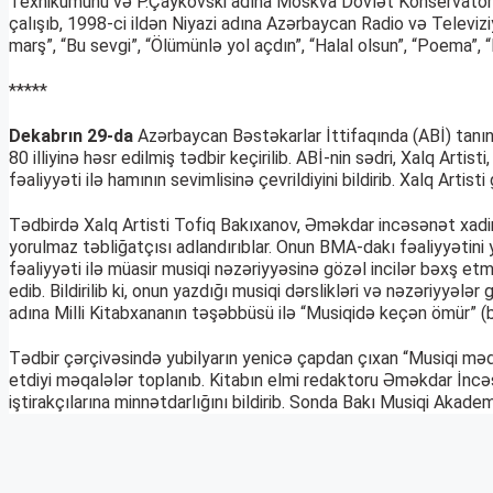
Texnikumunu və P.Çaykovski adına Moskva Dövlət Konservatoriyasın
çalışıb, 1998-ci ildən Niyazi adına Azərbaycan Radio və Televiz
marş”, “Bu sevgi”, “Ölümünlə yol açdın”, “Halal olsun”, “Poema”, “
*****
Dekabrın 29-da
Azərbaycan Bəstəkarlar İttifaqında (ABİ) tan
80 illiyinə həsr edilmiş tədbir keçirilib. ABİ-nin sədri, Xalq Art
fəaliyyəti ilə hamının sevimlisinə çevrildiyini bildirib. Xalq Art
Tədbirdə Xalq Artisti Tofiq Bakıxanov, Əməkdar incəsənət xad
yorulmaz təbliğatçısı adlandırıblar. Onun BMA-dakı fəaliyyətini y
fəaliyyəti ilə müasir musiqi nəzəriyyəsinə gözəl incilər bəxş e
edib. Bildirilib ki, onun yazdığı musiqi dərslikləri və nəzəriyyə
adına Milli Kitabxananın təşəbbüsü ilə “Musiqidə keçən ömür” (bib
Tədbir çərçivəsində yubilyarın yenicə çapdan çıxan “Musiqi mədəniy
etdiyi məqalələr toplanıb. Kitabın elmi redaktoru Əməkdar İncə
iştirakçılarına minnətdarlığını bildirib. Sonda Bakı Musiqi Aka