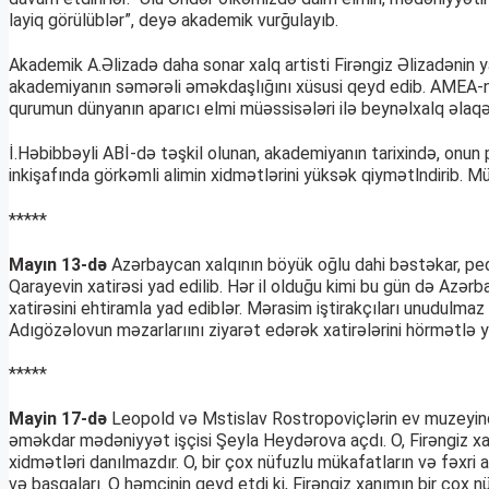
layiq görülüblər”, deyə akademik vurğulayıb.
Akademik A.Əlizadə daha sonar xalq artisti Firəngiz Əlizadənin 
akademiyanın səmərəli əməkdaşlığını xüsusi qeyd edib. AMEA-nın 
qurumun dünyanın aparıcı elmi müəssisələri ilə beynəlxalq əlaq
İ.Həbibbəyli ABİ-də təşkil olunan, akademiyanın tarixində, onun
inkişafında görkəmli alimin xidmətlərini yüksək qiymətlndirib. 
*****
Mayın 13-də
Azərbaycan xalqının böyük oğlu dahi bəstəkar, ped
Qarayevin xatirəsi yad edilib. Hər il olduğu kimi bu gün də Azərb
xatirəsini ehtiramla yad ediblər. Mərasim iştirakçıları unudulmaz
Adıgözəlovun məzarlarıını ziyarət edərək xatirələrini hörmətlə y
*****
Mayin 17-də
Leopold və Mstislav Rostropoviçlərin ev muzeyində 
əməkdar mədəniyyət işçisi Şeyla Heydərova açdı. O, Firəngiz xan
xidmətləri danılmazdır. O, bir çox nüfuzlu mükafatların və fəxri 
və başqaları. O həmçinin qeyd etdi ki, Firəngiz xanımın bir çox nü