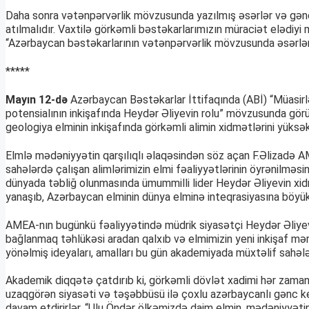
Daha sonra vətənpərvərlik mövzusunda yazılmış əsərlər və gənc 
atılmalıdır. Vaxtilə görkəmli bəstəkarlarımızın müraciət elədiy
“Azərbaycan bəstəkarlarının vətənpərvərlik mövzusunda əsərləri
*****
Mayın 12-də
Azərbaycan Bəstəkarlar İttifaqında (ABİ) “Müasirlə
potensialının inkişafında Heydər Əliyevin rolu” mövzusunda görüş
geologiya elminin inkişafında görkəmli alimin xidmətlərini yüks
Elmlə mədəniyyətin qarşılıqlı əlaqəsindən söz açan F.Əlizadə AM
sahələrdə çalışan alimlərimizin elmi fəaliyyətlərinin öyrənilmə
dünyada təbliğ olunmasında ümummilli lider Heydər Əliyevin xidmət
yanaşıb, Azərbaycan elminin dünya elminə inteqrasiyasına böyü
AMEA-nın bugünkü fəaliyyətində müdrik siyasətçi Heydər Əliyev
bağlanmaq təhlükəsi aradan qalxıb və elmimizin yeni inkişaf mərh
yönəlmiş ideyaları, amalları bu gün akademiyada müxtəlif sahələr
Akademik diqqətə çatdırıb ki, görkəmli dövlət xadimi hər zaman 
uzaqgörən siyasəti və təşəbbüsü ilə çoxlu azərbaycanlı gənc keç
davam etdirirlər. “Ulu Öndər ölkəmizdə daim elmin, mədəniyyəti