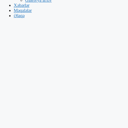
Galereya arxiv
Xəbərlər
Məqalələr
Əlaqə