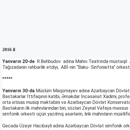
2016 il
Yanvarın 20-də
R.Behbudov adına Mahnı Teatrında müstəqil Azə
Tağızadənin rəhbərlik etdiyi, ABİ-nin “Baku- Sinfonietta” orkest
*****
Yanvarın 30-da
Müslüm Maqomayev adına Azərbaycan Dövlət Fil
Bəstəkarlar İttifaqının katibi, Əməkdar İncəsənət Xadimi, prof
orta ixtisas musiqi məktəbini və Azərbaycan Dövlət Konservatori
Bəstəkarın ilk mahnılarından biri, sözləri Zeynal Vəfaya məxsus 
simfonik orkestr üçün yazılmış əsərlərin, lirik mahnıların müəllif
Gecədə Üzeyir Hacıbəyli adına Azərbaycan Dövlət simfonik orkes