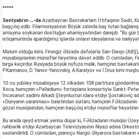
*****
Sentyabrın-…-də
Azərbaycan Bəstəkarlarn İttifaqının Sədri, X
başçılıq edib. Filarmoniyasının Böyük zalında baş tutan bağlanı
əməyinə söykənən dostluğun əhəmiyyətindən danişıb. “Bu gün bi
istiqamətində apardığımız işlərdə onların ideyalarına və nailiyyə
Məlum olduğu kimi, Firəngiz Əlizadə dəfələrlə San-Dieqo (ABŞ),
müsabiqələrinin münsiflər heyətinə dəvət edilib. O cümlədən, F
birgə keçirdiyi Rusiyada böyük nüfuza malik, həmçinin bəstəkarl
P.Karmanov, D. Yanov-Yanovskiy, A.Karalyov və İ.Drux kimi məşh
10-cu yubiley müsabiqəyə 12 ölkədən 108 partitura göndərilmişdi 
Xoca, həmçinin «Palladium» fortepiano konsertiylə Sankt-Peterbu
İncəsənət xadimi Arkadi Şteynluxtun idarə etdiyi Şostakoviç adı
«Dünyanın yaranması» baletindən süitanı, həmçinin F.Əlizadənin 
gözəl musiqisindən, həmçinin başçılıq etdiyi münsiflər heyətinin
Bu arada qeyd etmək yerinə düşər ki, F.Əlizadənin musiqisi Üze
rəhbərlik etdiyi Azərbaycan Televiziyasının Niyazi adına Orkes
səsləndirildi. O cümlədən, pianoçu Nərgiz Əliyarova bəstəkarın