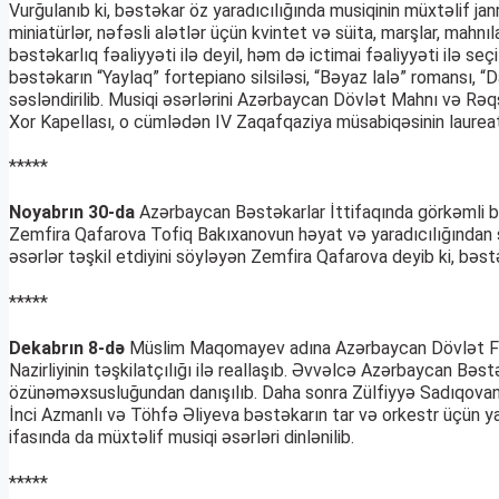
Vurğulanıb ki, bəstəkar öz yaradıcılığında musiqinin müxtəlif j
miniatürlər, nəfəsli alətlər üçün kvintet və süita, marşlar, mahn
bəstəkarlıq fəaliyyəti ilə deyil, həm də ictimai fəaliyyəti ilə
bəstəkarın “Yaylaq” fortepiano silsiləsi, “Bəyaz lalə” romansı, “D
səsləndirilib. Musiqi əsərlərini Azərbaycan Dövlət Mahnı və Rə
Xor Kapellası, o cümlədən IV Zaqafqaziya müsabiqəsinin laureatı
*****
Noyabrın 30-da
Azərbaycan Bəstəkarlar İttifaqında görkəmli bəs
Zemfira Qafarova Tofiq Bakıxanovun həyat və yaradıcılığından söh
əsərlər təşkil etdiyini söyləyən Zemfira Qafarova deyib ki, bəst
*****
Dekabrın 8-də
Müslim Maqomayev adına Azərbaycan Dövlət Fila
Nazirliyinin təşkilatçılığı ilə reallaşıb. Əvvəlcə Azərbaycan Bə
özünəməxsusluğundan danışılıb. Daha sonra Zülfiyyə Sadıqovanı
İnci Azmanlı və Töhfə Əliyeva bəstəkarın tar və orkestr üçün ya
ifasında da müxtəlif musiqi əsərləri dinlənilib.
*****