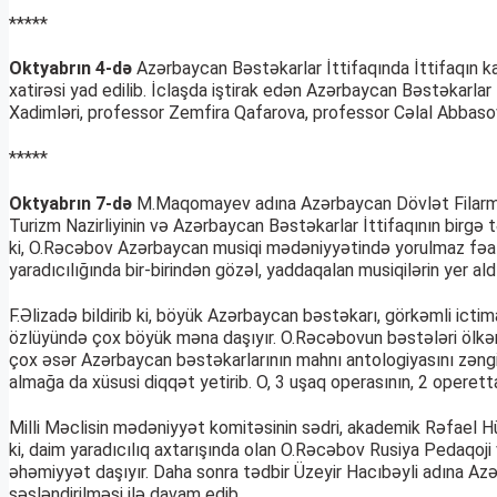
*****
Oktyabrın 4-də
Azərbaycan Bəstəkarlar İttifaqında İttifaqın ka
xatirəsi yad edilib. İclaşda iştirak edən Azərbaycan Bəstəkarlar
Xadimləri, professor Zemfira Qafarova, professor Cəlal Abbaso
*****
Oktyabrın 7-də
M.Maqomayev adına Azərbaycan Dövlət Filarmoni
Turizm Nazirliyinin və Azərbaycan Bəstəkarlar İttifaqının birgə tə
ki, O.Rəcəbov Azərbaycan musiqi mədəniyyətində yorulmaz fəali
yaradıcılığında bir-birindən gözəl, yaddaqalan musiqilərin yer ald
F.Əlizadə bildirib ki, böyük Azərbaycan bəstəkarı, görkəmli ict
özlüyündə çox böyük məna daşıyır. O.Rəcəbovun bəstələri ölkəm
çox əsər Azərbaycan bəstəkarlarının mahnı antologiyasını zəngi
almağa da xüsusi diqqət yetirib. O, 3 uşaq operasının, 2 operettan
Milli Məclisin mədəniyyət komitəsinin sədri, akademik Rəfael Hü
ki, daim yaradıcılıq axtarışında olan O.Rəcəbov Rusiya Pedaqoji
əhəmiyyət daşıyır. Daha sonra tədbir Üzeyir Hacıbəyli adına Az
səsləndirilməsi ilə davam edib.