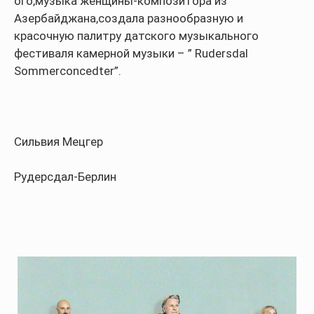
ого,музыка женщины-композитора из
Азербайджана,создала разнообразную и
красочную палитру датского музыкального
фестиваля камерной музыки – ” Rudersdal
Sommerconcedter”.
Сильвия Мецгер
Рудерсдал-Берлин