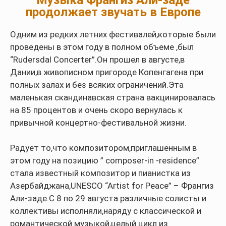
продолжает звучать в Европе
Одним из редких летних фестивалей,которые были
проведены в этом году в полном объеме ,был
“Rudersdal Concerter”.Он прошел в августе,в
Дании,в живописном пригороде Копенгагена при
полных залах и без всяких ограничений.Эта
маленькая скандинавская страна вакцинировалась
на 85 процентов и очень скоро вернулась к
привычной концертно-фестивальной жизни.
Радует то,что композитором,приглашенным в
этом году на позицию ” composer-in -residence”
стала известный композитор и пианистка из
Азербайджана,UNESCO “Artist for Peace” – Франгиз
Али-заде.С 8 по 29 августа различные солисты и
коллективы исполняли,наряду с классической и
романтической музыкой,целый цикл из