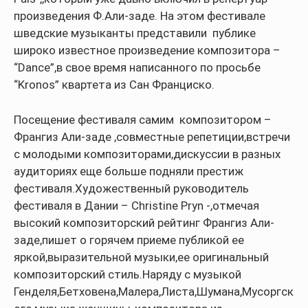
произведения Ф.Али-заде. На этом фестивале
шведские музыканты представили публике
широко известное произведение композитора –
“Dance”,в свое время написанного по просьбе
“Kronos” квартета из Сан Франциско.
Посещение фестиваля самим композитором –
Франгиз Али-заде ,совместные репетиции,встречи
с молодыми композиторами,дискуссии в разных
аудиториях еще больше подняли престиж
фестиваля.Художественный руководитель
фестиваля в Дании – Christine Pryn -,отмечая
высокий композиторский рейтинг Франгиз Али-
заде,пишет о горячем приеме публикой ее
яркой,выразительной музыки,ее оригинальный
композиторский стиль.Наряду с музыкой
Генделя,Бетховена,Малера,Листа,Шумана,Мусоргск