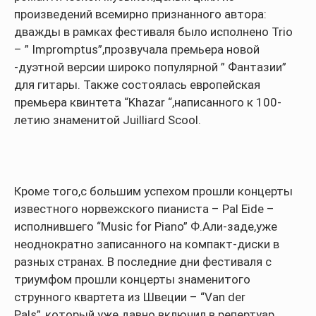
произведений всемирно признанного автора:
дважды в рамках фестиваля было исполнено Trio
– ” Impromptus”,прозвучала премьера новой
-дуэтной версии широко популярной ” Фантазии”
для гитары. Также состоялась европейская
премьера квинтета “Khazar “,написанного к 100-
летию знаменитой Juilliard Scool.
Кроме того,с большим успехом прошли концерты
известного норвежского пианиста – Pal Eide –
исполнившего “Music for Piano” Ф.Али-заде,уже
неоднократно записанного на компакт-диски в
разных странах. В последние дни фестиваля с
триумфом прошли концерты знаменитого
струнного квартета из Швеции – “Van der
Pals”,,который уже давно включил в репертуар