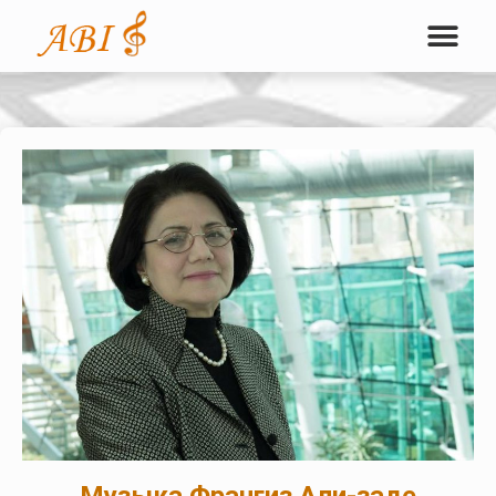
Музыка Франгиз Али-заде